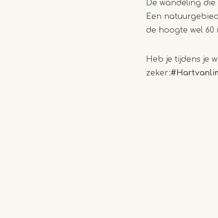
De wandeling die 
Een natuurgebie
de hoogte wel 60
Heb je tijdens je 
zeker:
#Hartvan
l