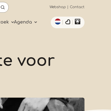
Secundaïre
Webshop
Contact
Aanvullende acties 
navigatie
zoek
Agenda
e voor