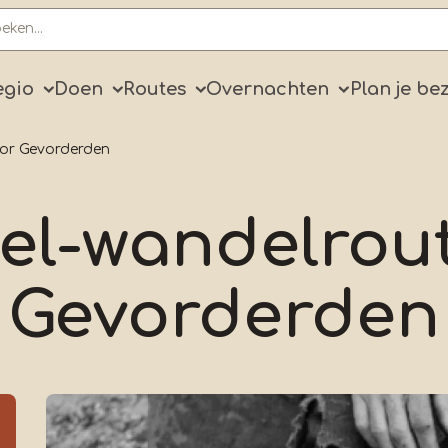
ry
egio
Doen
Routes
Overnachten
Plan je be
or Gevorderden
el-wandelrout
Gevorderden