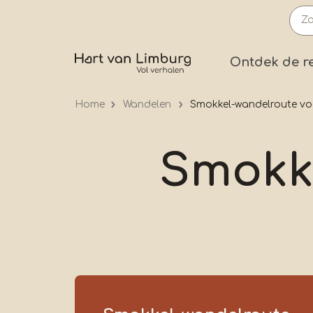
Overslaan
en
naar
Prima
Ontdek de r
de
inhoud
Home
Wandelen
Smokkel-wandelroute vo
gaan
Smokk