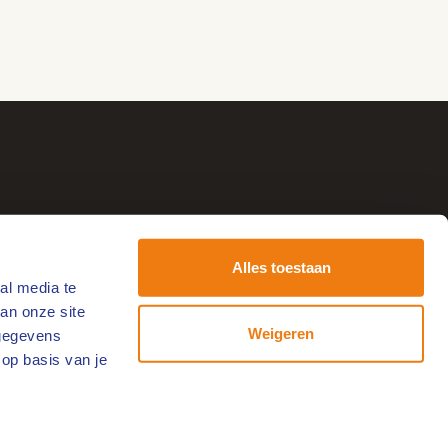
Alles toestaan
al media te
tvang de leukste uitjes!
an onze site
-
Weigeren
 gegevens
ailadres
 op basis van je
Volg ons op social media