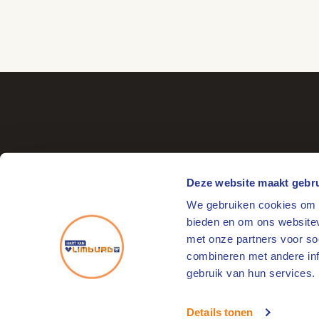
Deze website maakt gebru
We gebruiken cookies om c
Bezoekadres
bieden en om ons websitev
Markt 17
met onze partners voor so
6041 EL Roermond
combineren met andere info
gebruik van hun services.
© 2026
HartVanLimburg
Details tonen