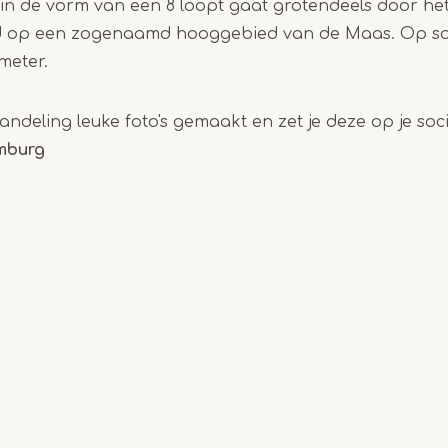
in de vorm van een 8 loopt gaat grotendeels door het
d op een zogenaamd hooggebied van de Maas. Op so
 meter.
wandeling leuke foto's gemaakt en zet je deze op je so
imburg