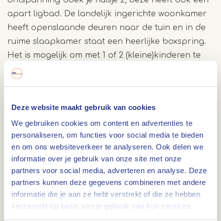
ontspanning boek je huisje 2, deze heeft ook een
apart ligbad. De landelijk ingerichte woonkamer
heeft openslaande deuren naar de tuin en in de
ruime slaapkamer staat een heerlijke boxspring.
Het is mogelijk om met 1 of 2 (kleine)kinderen te
komen; in de woonkamer is de zitbank om te
toveren tot een comfortabel bed. Een babybedje
kan ook makkelijk geplaatst worden.
Deze website maakt gebruik van cookies
We gebruiken cookies om content en advertenties te
Pluk en theetuin
personaliseren, om functies voor social media te bieden
Buiten heb je de beschikking over een terras dat
en om ons websiteverkeer te analyseren. Ook delen we
informatie over je gebruik van onze site met onze
afgeschermd is. Daarnaast is er een op het erf
partners voor social media, adverteren en analyse. Deze
een hoogstamfruitboomgaard en een zachtfruit
partners kunnen deze gegevens combineren met andere
tuin waar je heerlijke vruchten kunt plukken. Er
informatie die je aan ze hebt verstrekt of die ze hebben
zijn ook bloemenborders waar je een mooi
verzameld op basis van je gebruik van hun services.
boeket uit kunt plukken. Je kunt op diverse