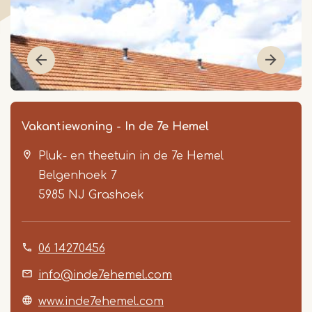
Vakantiewoning - In de 7e Hemel
Pluk- en theetuin in de 7e Hemel
Belgenhoek 7
5985 NJ
Grashoek
06 14270456
Item
1
info@inde7ehemel.com
of
www.inde7ehemel.com
8