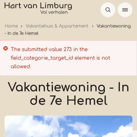
Overslaan
en
naar
Home
Vakantiehuis & Appartement
Vakantiewoning
de
- In de 7e Hemel
inhoud
gaan
Foutmelding
The submitted value
273
in the
field_categorie_target_id
element is not
allowed.
Vakantiewoning - In
de 7e Hemel