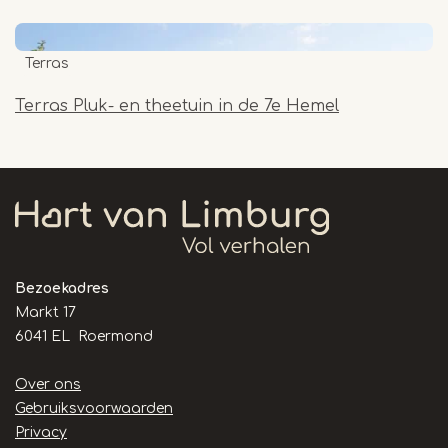
Terras
Terras Pluk- en theetuin in de 7e Hemel
Bezoekadres
Markt 17
6041 EL Roermond
Handige
Over ons
links
Gebruiksvoorwaarden
Privacy