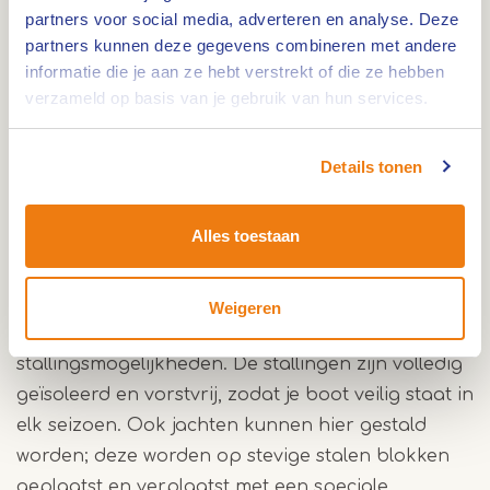
Wie aanmeert bij Van der Laan Yachting kan niet
partners voor social media, adverteren en analyse. Deze
alleen genieten van de rust aan het water, maar
partners kunnen deze gegevens combineren met andere
ook de omgeving verkennen. Het centrum van
informatie die je aan ze hebt verstrekt of die ze hebben
verzameld op basis van je gebruik van hun services.
Maasbracht ligt op loopafstand en biedt
verschillende horecagelegenheden en
supermarkten. In de buurt zijn mooie fietsroutes
Details tonen
te vinden en bij de sluis is het mogelijk om fietsen
te huren.
Alles toestaan
Bootstalling in alle seizoenen
Weigeren
Van der Laan Yachting biedt het hele jaar door
stallingsmogelijkheden. De stallingen zijn volledig
geïsoleerd en vorstvrij, zodat je boot veilig staat in
elk seizoen. Ook jachten kunnen hier gestald
worden; deze worden op stevige stalen blokken
geplaatst en verplaatst met een speciale