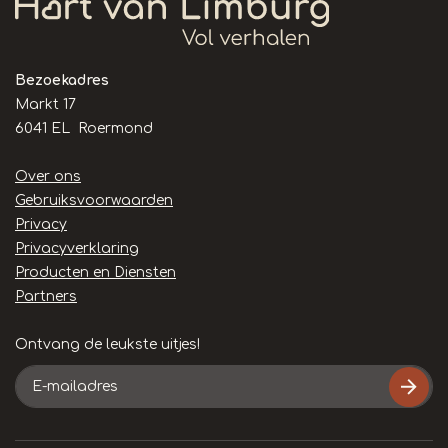
Bezoekadres
Markt 17
6041 EL Roermond
Handige
Over ons
links
Gebruiksvoorwaarden
Privacy
Privacyverklaring
Producten en Diensten
Partners
Ontvang de leukste uitjes!
E-
mailadres