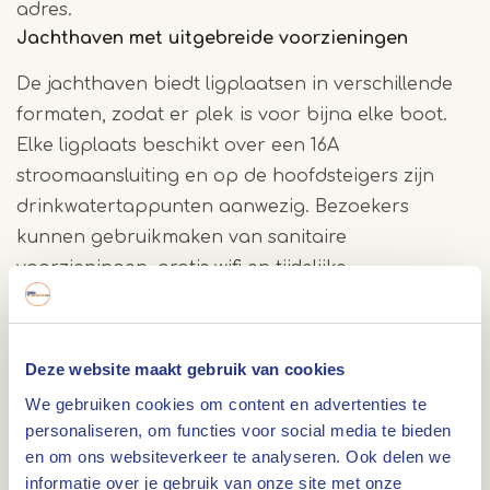
adres.
Jachthaven met uitgebreide voorzieningen
De jachthaven biedt ligplaatsen in verschillende
formaten, zodat er plek is voor bijna elke boot.
Elke ligplaats beschikt over een 16A
stroomaansluiting en op de hoofdsteigers zijn
drinkwatertappunten aanwezig. Bezoekers
kunnen gebruikmaken van sanitaire
voorzieningen, gratis wifi en tijdelijke
parkeergelegenheid. Voor extra veiligheid is de
haven uitgerust met cameratoezicht. Daarnaast is
er een tankstation aanwezig voor het bijvullen
Deze website maakt gebruik van cookies
van brandstof.
We gebruiken cookies om content en advertenties te
personaliseren, om functies voor social media te bieden
Ontdek de omgeving van Maasbracht
en om ons websiteverkeer te analyseren. Ook delen we
informatie over je gebruik van onze site met onze