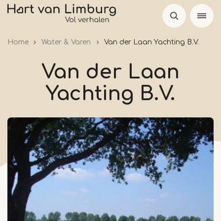
Overslaan
en
naar
Home
Water & Varen
Van der Laan Yachting B.V.
de
inhoud
Van der Laan
gaan
Yachting B.V.