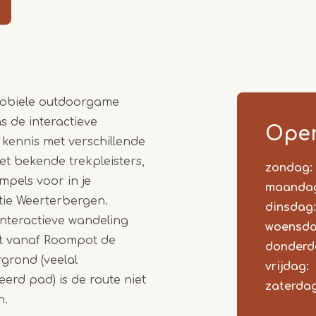
Item
1
of
mobiele outdoorgame
3
s de interactieve
Open
kennis met verschillende
et bekende trekpleisters,
zondag:
Dag
Time
React
pels voor in je
slot
maanda
tie Weerterbergen.
dinsdag:
interactieve wandeling
woensda
rt vanaf Roompot de
donderd
grond (veelal
vrijdag:
erd pad) is de route niet
zaterdag
n.