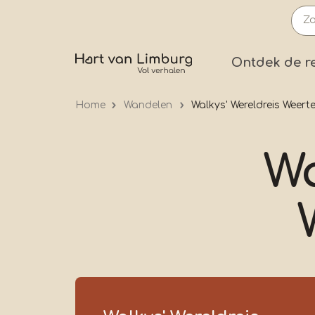
Overslaan
en
naar
Prima
Ontdek de r
de
inhoud
Home
Wandelen
Walkys' Wereldreis Weert
gaan
Wa