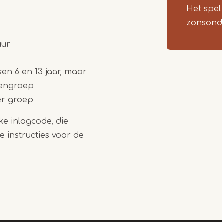
Het spel
zonsond
uur
en 6 en 13 jaar, maar
dengroep
er groep
e inlogcode, die
e instructies voor de