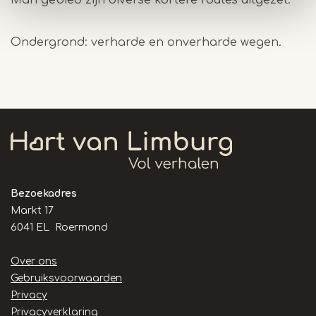
Man gebied zijn diverse kortere routes uitgezet.
Ondergrond: verharde en onverharde wegen.
Bezoekadres
Markt 17
6041 EL Roermond
Handige
Over ons
links
Gebruiksvoorwaarden
Privacy
Privacyverklaring