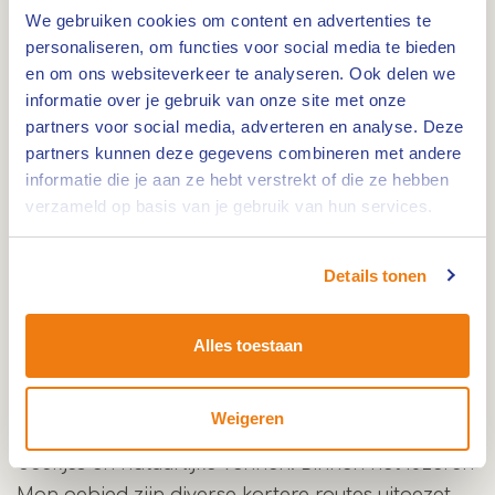
We gebruiken cookies om content en advertenties te
personaliseren, om functies voor social media te bieden
en om ons websiteverkeer te analyseren. Ook delen we
informatie over je gebruik van onze site met onze
Route
partners voor social media, adverteren en analyse. Deze
partners kunnen deze gegevens combineren met andere
informatie die je aan ze hebt verstrekt of die ze hebben
verzameld op basis van je gebruik van hun services.
Lengte: 1,9 km. De wandelroute - IJzeren Man
route rood brengt je langs zowel de Grote als de
Details tonen
Kleine IJzeren Man plas en gaat richting
natuurcamping Wega.
In het natuurgebied de IJzeren Man is recreatie
Alles toestaan
en natuur innig met elkaar verbonden. Het
grootste deel van dit veelzijdige gebied bestaat
Weigeren
uit naald- en loofbossen, heide, stuifduinen,
beekjes en natuurlijke vennen. Binnen het IJzeren