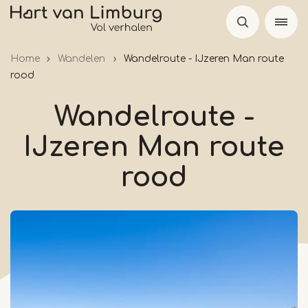
Overslaan
en
naar
Home
Wandelen
Wandelroute - IJzeren Man route
de
rood
inhoud
gaan
Wandelroute -
IJzeren Man route
rood