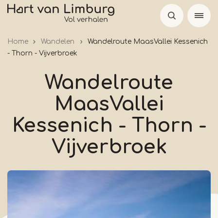
Overslaan
en
naar
Home
Wandelen
Wandelroute MaasVallei Kessenich
de
- Thorn - Vijverbroek
inhoud
gaan
Wandelroute
MaasVallei
Kessenich - Thorn -
Vijverbroek