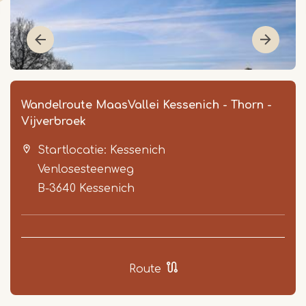
Wandelroute MaasVallei Kessenich - Thorn -
Vijverbroek
Startlocatie: Kessenich
Venlosesteenweg
B-3640
Kessenich
Item
1
of
Route
3