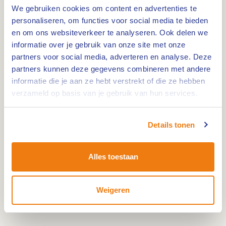
informatie vind je in de folder MaasVallei - Drie
We gebruiken cookies om content en advertenties te
Eigen: Kessenich, Thorn en Neeritter. De folder
personaliseren, om functies voor social media te bieden
bevat zes kwaliteitsvolle wandellussen die de Drie
en om ons websiteverkeer te analyseren. Ook delen we
Eigen binden en die je de mooiste plekjes van het
informatie over je gebruik van onze site met onze
partners voor social media, adverteren en analyse. Deze
gebied laten zien.
partners kunnen deze gegevens combineren met andere
informatie die je aan ze hebt verstrekt of die ze hebben
Foto's: ©Kristel Fotografie
verzameld op basis van je gebruik van hun services.
Details tonen
Wandelroute MaasVallei
Kessenich - Thorn -
Alles toestaan
Vijverbroek
Weigeren