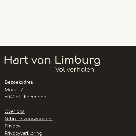
Bezoekadres
Markt 17
6041 EL Roermond
Handige
Over ons
links
Gebruiksvoorwaarden
Privacy
Privacyverklaring