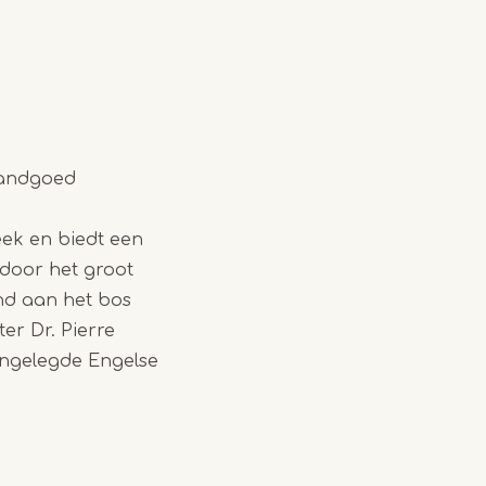
 Landgoed
eek en biedt een
 door het groot
nd aan het bos
er Dr. Pierre
angelegde Engelse