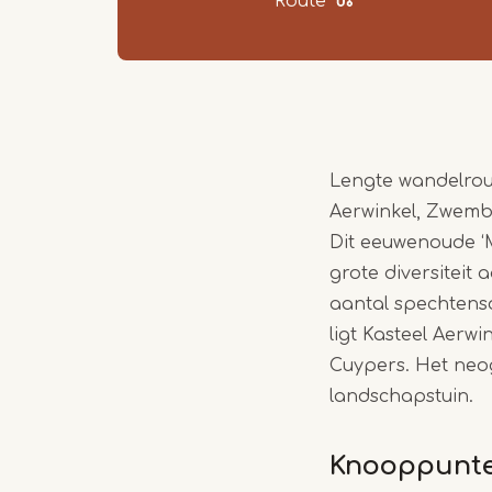
Route
Lengte wandelrout
Aerwinkel, Zwemb
Dit eeuwenoude ‘M
grote diversiteit
aantal spechtens
ligt Kasteel Aerw
Cuypers. Het neo
landschapstuin.
Knooppunt