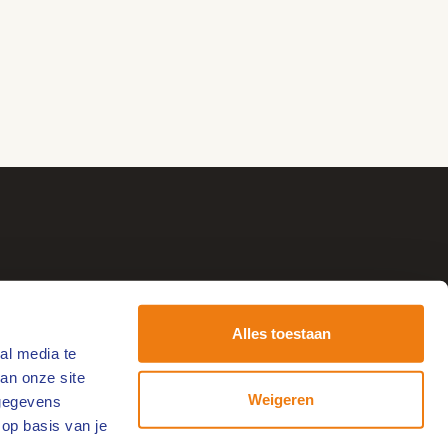
Alles toestaan
al media te
tvang de leukste uitjes!
an onze site
-
Weigeren
 gegevens
ailadres
 op basis van je