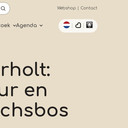
Secundaïre
Webshop
Contact
Aanvullende acties 
navigatie
zoek
Agenda
rholt:
ur en
ichsbos