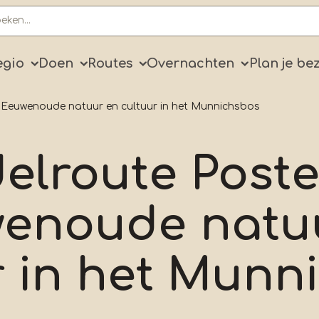
ry
egio
Doen
Routes
Overnachten
Plan je be
 Eeuwenoude natuur en cultuur in het Munnichsbos
lroute Poste
enoude natu
r in het Munn