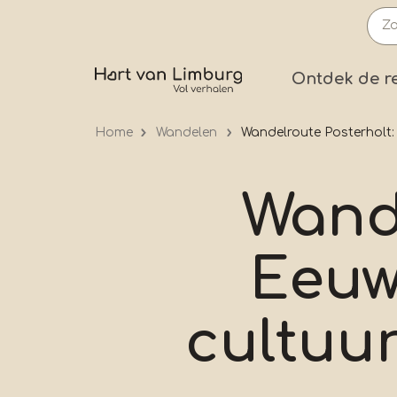
Overslaan
en
naar
Prima
Ontdek de r
de
inhoud
Home
Wandelen
Wandelroute Posterholt:
gaan
Wande
Eeuw
cultuu