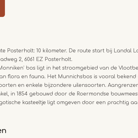
Item
e Posterholt: 10 kilometer. De route start bij Landal
1
adweg 2, 6061 EZ Posterholt.
of
onniken’ bos ligt in het stroomgebied van de Vlootb
4
 aan flora en fauna. Het Munnichsbos is vooral bekend
oorten en enkele bijzondere uilensoorten. Aangrenze
inkel, in 1854 gebouwd door de Roermondse bouwmeest
gotische kasteeltje ligt omgeven door een prachtig a
en