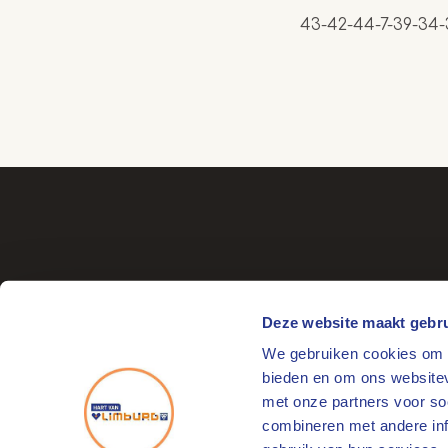
43-42-44-7-39-34-
Deze website maakt gebru
We gebruiken cookies om c
Bezoekadres
bieden en om ons websitev
Markt 17
met onze partners voor so
6041 EL Roermond
combineren met andere info