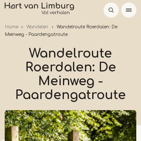
Overslaan
en
naar
Home
Wandelen
Wandelroute Roerdalen: De
de
Meinweg - Paardengatroute
inhoud
gaan
Wandelroute
Roerdalen: De
Meinweg -
Paardengatroute