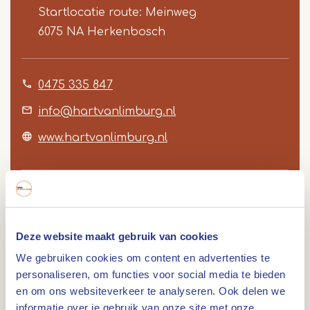
Startlocatie route: Meinweg
6075 NA
Herkenbosch
0475 335 847
info@hartvanlimburg.nl
www.hartvanlimburg.nl
Route
Deze website maakt gebruik van cookies
We gebruiken cookies om content en advertenties te
personaliseren, om functies voor social media te bieden
en om ons websiteverkeer te analyseren. Ook delen we
Lengte: 5 km. De route neemt je mee over zowel
informatie over je gebruik van onze site met onze