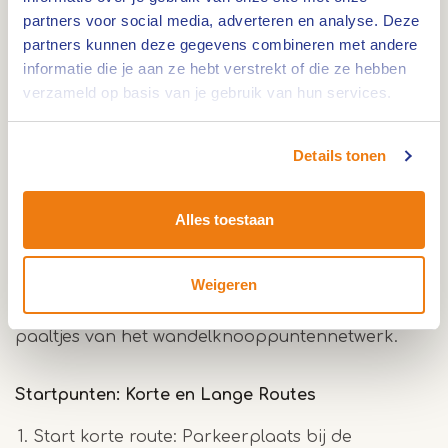
verharde als onverharde wegen en voert je langs
partners voor social media, adverteren en analyse. Deze
een gevarieerd landschap van glooiende
partners kunnen deze gegevens combineren met andere
heidevelden, serene vennen, weelderige
informatie die je aan ze hebt verstrekt of die ze hebben
gagelstruwelen, oude akkertjes, bossen en het
verzameld op basis van je gebruik van hun services.
schilderachtige Paardengat.
Paardengatroute: Verkenning van het Prachtige
Details tonen
Landschap
Lengte: 6,8 km en 5,2 km
Alles toestaan
De Paardengatroute kan worden gewandeld via
het wandelknooppuntennetwerk Roerdalen. Let
Weigeren
hierbij op de blauw gekleurde driehoekjes op de
paaltjes van het wandelknooppuntennetwerk.
Startpunten: Korte en Lange Routes
Start korte route: Parkeerplaats bij de