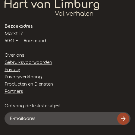
Bezoekadres
Markt 17
6041 EL Roermond
Handige
Over ons
links
Gebruiksvoorwaarden
Privacy
Privacyverklaring
Producten en Diensten
Partners
Ontvang de leukste uitjes!
E-
mailadres