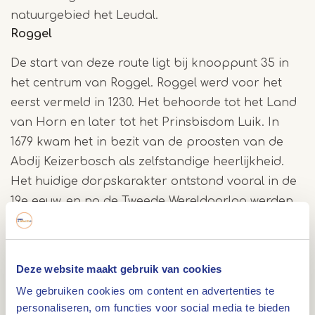
natuurgebied het Leudal.
Roggel
De start van deze route ligt bij knooppunt 35 in
het centrum van Roggel. Roggel werd voor het
eerst vermeld in 1230. Het behoorde tot het Land
van Horn en later tot het Prinsbisdom Luik. In
1679 kwam het in bezit van de proosten van de
Abdij Keizerbosch als zelfstandige heerlijkheid.
Het huidige dorpskarakter ontstond vooral in de
19e eeuw, en na de Tweede Wereldoorlog werden
er woonwijken bijgebouwd.
Leudal
Deze website maakt gebruik van cookies
We gebruiken cookies om content en advertenties te
Roggel ligt in de vallei van de Roggelse Beek,
personaliseren, om functies voor social media te bieden
welke dwars door de kern stroomt. Deze vloeit te