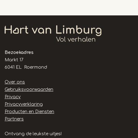
Bezoekadres
Markt 17
6041 EL Roermond
Handige
Over ons
links
Gebruiksvoorwaarden
Privacy
Privacyverklaring
Producten en Diensten
Partners
Ontvang de leukste uitjes!