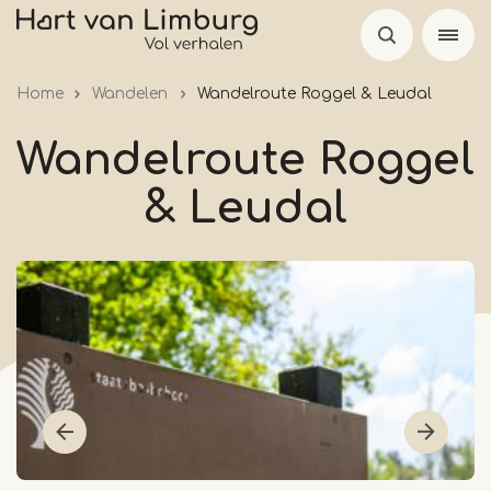
Overslaan
en
naar
Home
Wandelen
Wandelroute Roggel & Leudal
de
inhoud
Wandelroute Roggel
gaan
& Leudal