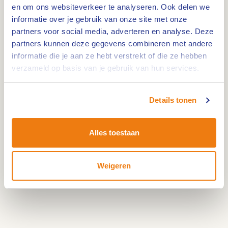
en om ons websiteverkeer te analyseren. Ook delen we
zuiden van de kern samen met de Bevelandse
informatie over je gebruik van onze site met onze
Beek om de Zelsterbeek te vormen, welke een van
partners voor social media, adverteren en analyse. Deze
de beken is die door het natuurgebied Leudal
partners kunnen deze gegevens combineren met andere
stroomt.
informatie die je aan ze hebt verstrekt of die ze hebben
verzameld op basis van je gebruik van hun services.
Details tonen
Wandelroute Roggel &
Leudal
Alles toestaan
Weigeren