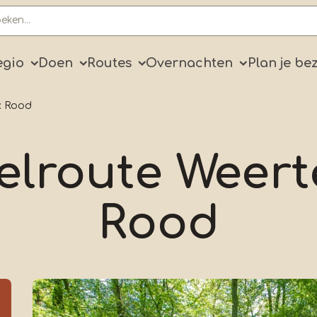
ry
egio
Doen
Routes
Overnachten
Plan je be
: Rood
lroute Weert
Rood