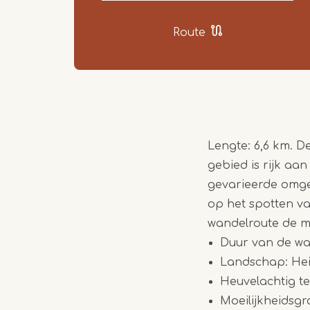
Route
Lengte: 6,6 km. D
gebied is rijk a
gevarieerde omge
op het spotten va
wandelroute de me
Duur van de wa
Landschap: Heid
Heuvelachtig te
Moeilijkheidsgr