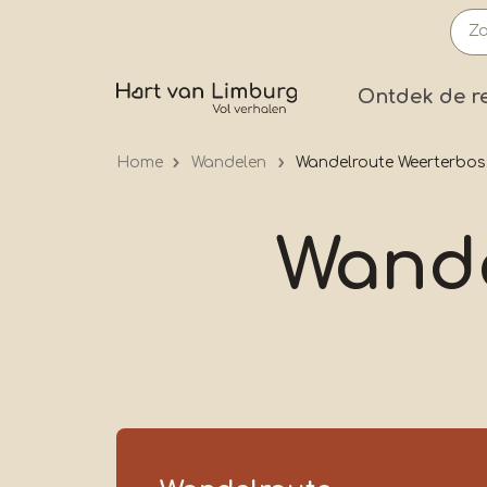
Overslaan
en
naar
Prima
Ontdek de r
de
inhoud
Home
Wandelen
Wandelroute Weerterbos
gaan
Wande