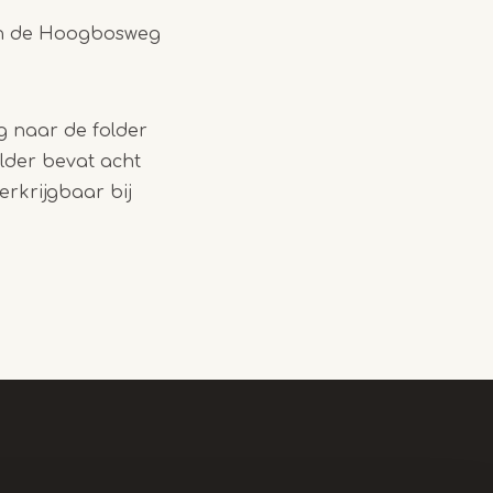
 en de Hoogbosweg
g naar de folder
lder bevat acht
rkrijgbaar bij