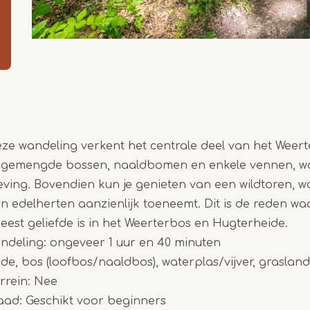
eze wandeling verkent het centrale deel van het Weer
an gemengde bossen, naaldbomen en enkele vennen, w
ving. Bovendien kun je genieten van een wildtoren, 
n edelherten aanzienlijk toeneemt. Dit is de reden w
est geliefde is in het Weerterbos en Hugterheide.
ndeling: ongeveer 1 uur en 40 minuten
e, bos (loofbos/naaldbos), waterplas/vijver, graslan
rrein: Nee
aad: Geschikt voor beginners