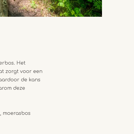
terbos. Het
at zorgt voor een
waardoor de kans
aarom deze
d, moerasbos