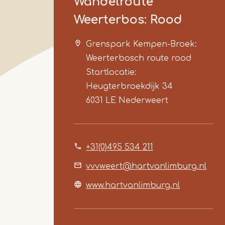
Wandelroute
Weerterbos: Rood
Grenspark Kempen-Broek:
Weerterbosch route rood
Startlocatie:
Heugterbroekdijk 34
6031 LE
Nederweert
+31(0)495 534 211
vvvweert@hartvanlimburg.nl
www.hartvanlimburg.nl