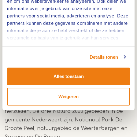
en om ons websiteverkeer te analyseren. Ook delen we
informatie over je gebruik van onze site met onze
De gemeente Nederweert is een groene
partners voor social media, adverteren en analyse. Deze
gemeente met unieke natuurgebieden. Drie van
partners kunnen deze gegevens combineren met andere
deze natuurgebieden hebben de status van
informatie die je aan ze hebt verstrekt of die ze hebben
Natura 2000 gebied. Een Natura 2000 gebied is
verzameld op basis van je gebruik van hun services.
een speciaal aangewezen natuurgebied waar
bedreigde planten- en diersoorten en hun
Details tonen
leefgebieden worden beschermd. Deze
natuurgebieden in Nederweert kenmerken zich
Alles toestaan
door een unieke biodiversiteit en hier worden
specifieke regels en beheersmaatregelen
toegepast om ervoor te zorgen dat deze
Weigeren
biodiversiteit behouden blijft en eventueel kan
herstellen. De drie Natura 2000 gebieden in de
gemeente Nederweert zijn: Nationaal Park De
Groote Peel, natuurgebied de Weerterbergen en