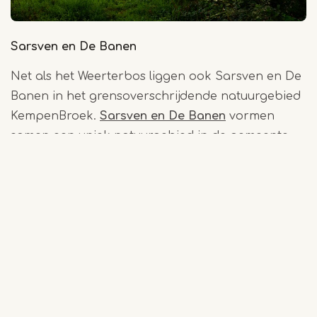
Sarsven en De Banen
Net als het Weerterbos liggen ook Sarsven en De
Banen in het grensoverschrijdende natuurgebied
KempenBroek.
Sarsven en De Banen
vormen
samen een uniek natuurgebied in de gemeente
Nederweert ten zuidoosten van het dorp
Nederweert-Eind. Een opvallend kenmerk van dit
gebied zijn de waterrijke landschappen. De
waterpartijen dragen bij aan de diversiteit en
vormen belangrijke leefgebieden voor diverse
planten- en diersoorten. Verschillende
watervogels, amfibieën en libellen zijn hier te
vinden. Daarnaast zijn er ook verschillende
plantensoorten die goed gedijen in natte