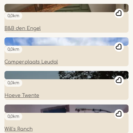
0,0km
B&B den Engel
0,0km
Camperplaats Leudal
0,0km
Hoeve Twente
0,0km
Will’s Ranch