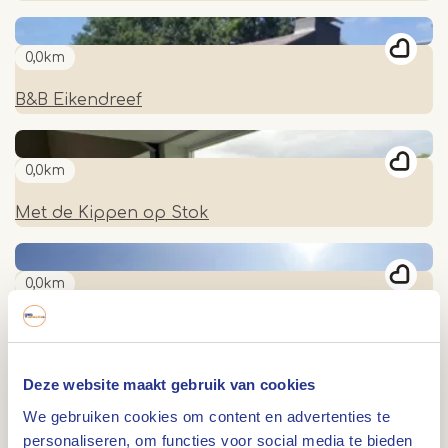
0,0km
B&B Eikendreef
0,0km
Met de Kippen op Stok
0,0km
Jachthaven en Camperplaats Hanssum
Deze website maakt gebruik van cookies
0,0km
We gebruiken cookies om content en advertenties te
Landgoed Leudal
personaliseren, om functies voor social media te bieden