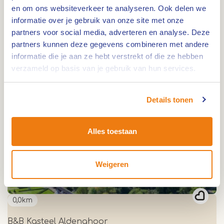
en om ons websiteverkeer te analyseren. Ook delen we
informatie over je gebruik van onze site met onze
0,0km
partners voor social media, adverteren en analyse. Deze
partners kunnen deze gegevens combineren met andere
Flossverleih TreibGuT Buggenum
informatie die je aan ze hebt verstrekt of die ze hebben
verzameld op basis van je gebruik van hun services.
0,0km
Details tonen
Landgoed Lemmenhof
Alles toestaan
0,0km
Weigeren
Camperplaats Ittervoort
0,0km
B&B Kasteel Aldenghoor