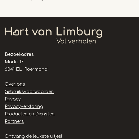
Bezoekadres
Markt 17
6041 EL Roermond
Handige
Over ons
links
Gebruiksvoorwaarden
Privacy
Privacyverklaring
Producten en Diensten
Partners
Ontvang de leukste uitjes!