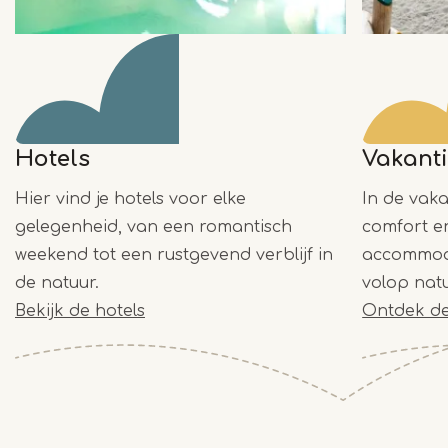
Hotels
Vakant
Hier vind je hotels voor elke
In de vaka
gelegenheid, van een romantisch
comfort e
weekend tot een rustgevend verblijf in
accommoda
de natuur.
volop natu
Bekijk de hotels
Ontdek de