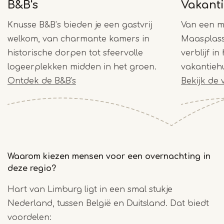
B&B's
Vakant
Knusse B&B’s bieden je een gastvrij
Van een mo
welkom, van charmante kamers in
Maasplass
historische dorpen tot sfeervolle
verblijf in
logeerplekken midden in het groen.
vakantiehu
Ontdek de B&B's
Bekijk de
Waarom kiezen mensen voor een overnachting in
deze regio?
Hart van Limburg ligt in een smal stukje
Nederland, tussen België en Duitsland. Dat biedt
voordelen: