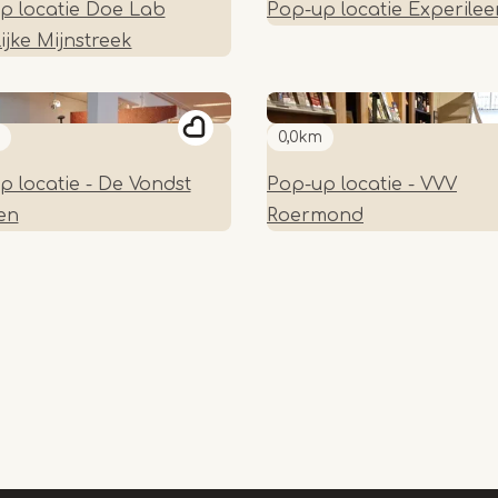
p locatie Doe Lab
Pop-up locatie Experilee
ijke Mijnstreek
0,0km
p locatie - De Vondst
Pop-up locatie - VVV
en
Roermond