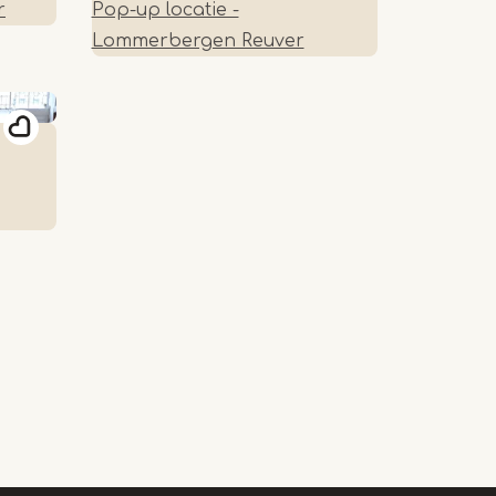
r
Pop-up locatie -
Lommerbergen Reuver