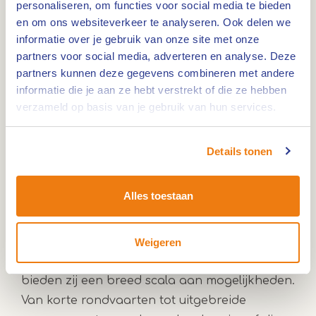
personaliseren, om functies voor social media te bieden
en om ons websiteverkeer te analyseren. Ook delen we
07 nov
0,0km
informatie over je gebruik van onze site met onze
partners voor social media, adverteren en analyse. Deze
Rondvaart Roermond
partners kunnen deze gegevens combineren met andere
informatie die je aan ze hebt verstrekt of die ze hebben
verzameld op basis van je gebruik van hun services.
Varen en samen beleven
Details tonen
Rederijen met een divers aanbod
Alles toestaan
De rederijen in Hart van Limburg nemen je
mee op een ontspannen tocht over de
Maasplassen. Vanuit plaatsen als Roermond,
Weigeren
Thorn, Maastricht, Maasbracht en Wessem
bieden zij een breed scala aan mogelijkheden.
Van korte rondvaarten tot uitgebreide