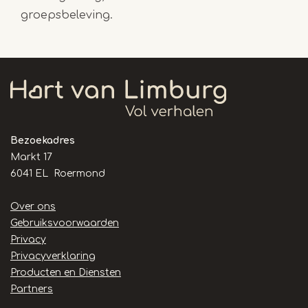
groepsbeleving.
Bezoekadres
Markt 17
6041 EL Roermond
Handige
Over ons
links
Gebruiksvoorwaarden
Privacy
Privacyverklaring
Producten en Diensten
Partners