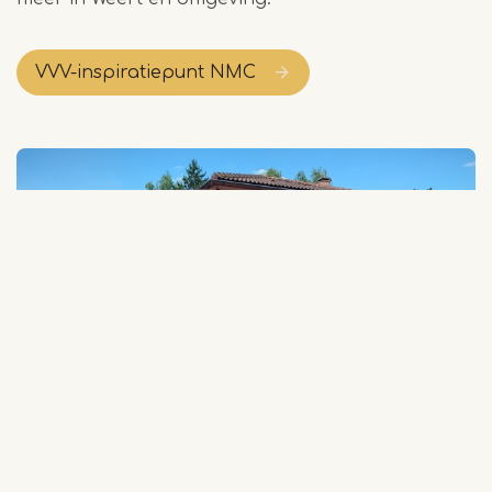
VVV-inspiratiepunt NMC