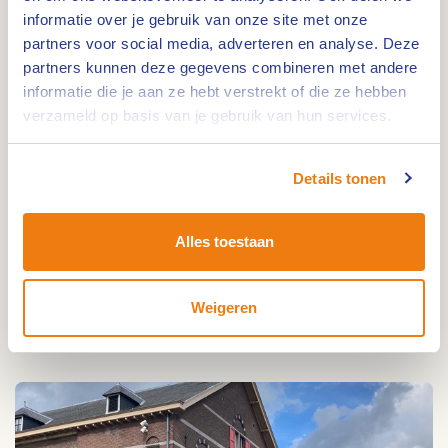
informatie over je gebruik van onze site met onze
Een bezoek aan Weert begint bij
partners voor social media, adverteren en analyse. Deze
VVV Weert
partners kunnen deze gegevens combineren met andere
informatie die je aan ze hebt verstrekt of die ze hebben
Ben je op zoek naar
(toeristische) informatie over
verzameld op basis van je gebruik van hun services.
de gemeente Weert
? Dan ben je bij VVV Weert aan
het juiste adres. Hier krijg je allerlei handige tips
Details tonen
en informatie voor jouw bezoek aan Weert. De
medewerkers van VVV Weert helpen je graag op
weg. VVV Weert bestaat uit drie verschillende
Alles toestaan
inspiratiepunten waar je op een interactieve
manier wordt geïnspireerd om activiteiten en
Weigeren
bezienswaardigheden te bezoeken.