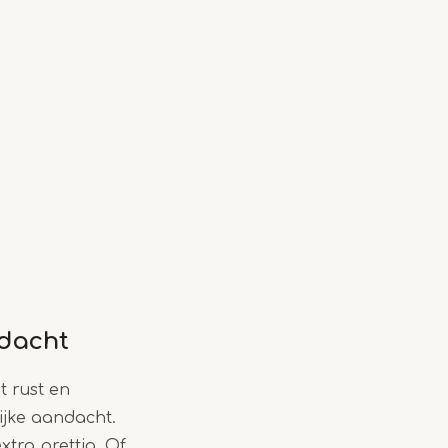
ndacht
t rust en
ijke aandacht.
tra prettig. Of