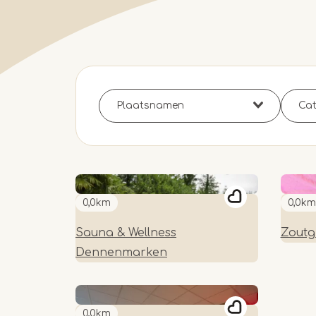
0,0km
0,0km
Sauna & Wellness
Zoutg
Dennenmarken
0,0km