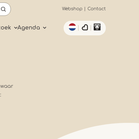
Secundaïre
Webshop
Contact
Aanvullende acties 
navigatie
zoek
Agenda
 waar
: