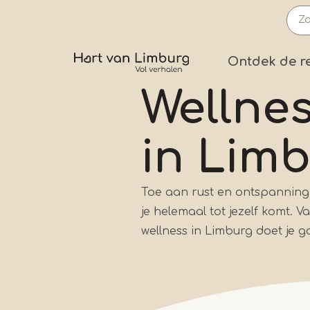
Overslaan
en
naar
Prima
Ontdek de r
de
inhoud
Wellne
gaan
in Lim
Toe aan rust en ontspanning?
je helemaal tot jezelf komt.
wellness in Limburg doet je g