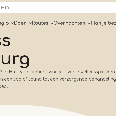
ry
egio
Doen
Routes
Overnachten
Plan je be
ss
burg
 In Hart van Limburg vind je diverse wellnessplekken
 Van een spa of sauna tot een verzorgende behandeling
oed.