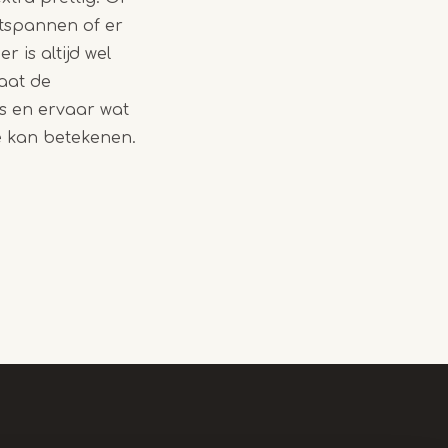
ntspannen of er
r is altijd wel
Laat de
os en ervaar wat
e kan betekenen.