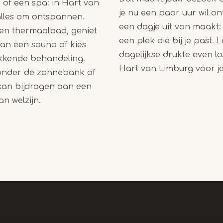
 of een spa: in Hart van
je nu een paar uur wil o
alles om ontspannen.
een dagje uit van maakt: e
een thermaalbad, geniet
een plek die bij je past. 
an een sauna of kies
dagelijkse drukte even l
kkende behandeling.
Hart van Limburg voor j
onder de zonnebank of
 kan bijdragen aan een
an welzijn.