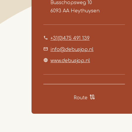
Busschopsweg 10
6093 AA
Heythuysen
+31(0)475 491 139
info@debusjop.nl
www.debusjop.nl
Route