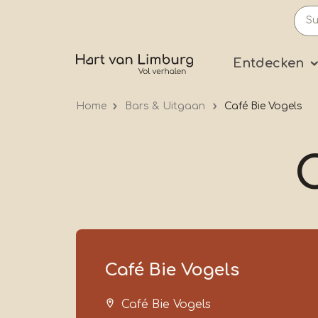
Skip
to
main
Prima
Entdecken
content
Home
Bars & Uitgaan
Café Bie Vogels
Café Bie Vogels
Café Bie Vogels