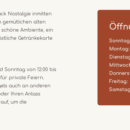
1
ck Nostalgie inmitten
of
m gemütlichen alten
2
Öffn
schöne Ambiente, ein
östliche Getränkekarte
Sonntag
Day
Time
Comm
slot
Montag:
Dienstag
Mittwoc
d Sonntag von 12:00 bis
Donners
 für private Feiern.
Freitag:
gels auch an anderen
Samstag
oder Ihren Anlass
auf, um die