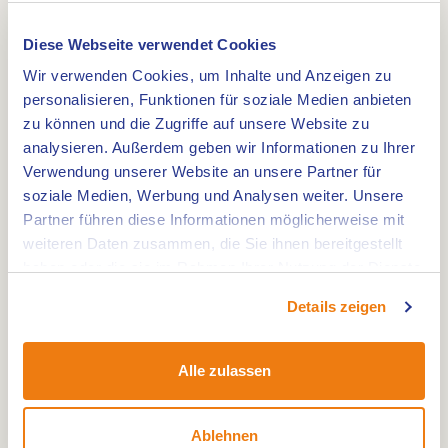
Ihren eigenen Platz wählen können. Sie stehen
zwischen Gras, Heide und Wildblumen, mit viel
Diese Webseite verwendet Cookies
Raum um sich herum. Für einen angenehmen
Wir verwenden Cookies, um Inhalte und Anzeigen zu
Aufenthalt stehen Einrichtungen wie WLAN, Strom,
personalisieren, Funktionen für soziale Medien anbieten
ein beheiztes Sanitärgebäude, Ladestationen und
zu können und die Zugriffe auf unsere Website zu
analysieren. Außerdem geben wir Informationen zu Ihrer
eine Feuerstelle zur Verfügung.
Verwendung unserer Website an unsere Partner für
soziale Medien, Werbung und Analysen weiter. Unsere
Möchten Sie mehr Komfort? Die Chalets liegen
Partner führen diese Informationen möglicherweise mit
verteilt in der Landschaft und sind vollständig
weiteren Daten zusammen, die Sie ihnen bereitgestellt
ausgestattet. Hier wachen Sie mit Blick ins Grüne
haben oder die sie im Rahmen Ihrer Nutzung der Dienste
gesammelt haben.
und der Ruhe der Umgebung auf.
Details zeigen
Ruhe, Aufmerksamkeit und draußen sein
Alle zulassen
Bei Hoeve Twente stehen Kleinschaligkeit und
persönliche Aufmerksamkeit im Mittelpunkt. Die
Ablehnen