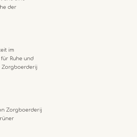
uhe der
eit im
m für Ruhe und
n Zorgboerderij
on Zorgboerderij
grüner