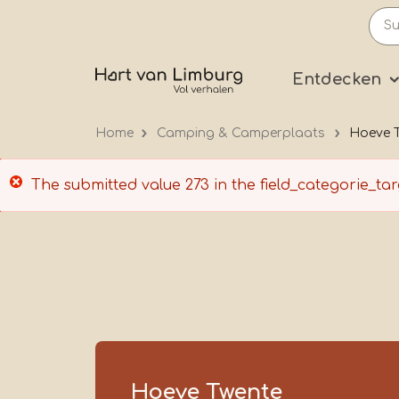
Skip
to
main
Prima
Entdecken
content
Home
Camping & Camperplaats
Hoeve 
Error
The submitted value
273
in the
field_categorie_tar
message
Hoeve Twente