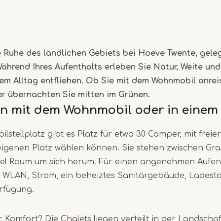
Item
1
e Ruhe des ländlichen Gebiets bei Hoeve Twente, gel
of
ährend Ihres Aufenthalts erleben Sie Natur, Weite und
5
em Alltag entfliehen. Ob Sie mit dem Wohnmobil anrei
er übernachten Sie mitten im Grünen.
n mit dem Wohnmobil oder in einem
tellplatz gibt es Platz für etwa 30 Camper, mit freier
eigenen Platz wählen können. Sie stehen zwischen Gra
viel Raum um sich herum. Für einen angenehmen Aufen
e WLAN, Strom, ein beheiztes Sanitärgebäude, Ladest
erfügung.
Komfort? Die Chalets liegen verteilt in der Landschaf