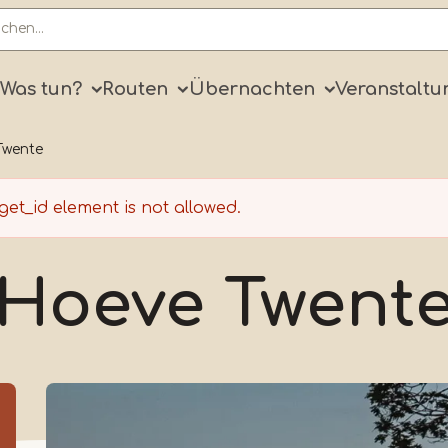
ry
Was tun?
Routen
Übernachten
Veranstaltu
Twente
get_id
element is not allowed.
Hoeve Twent