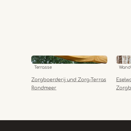
Terrasse
Wand
Zorgboerderij und Zorg-Terras
Eselw
Rondmeer
Zorgb