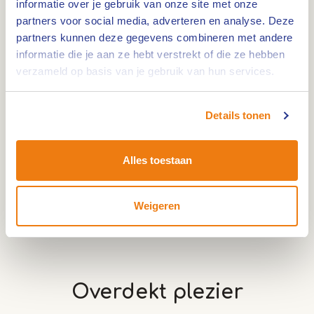
informatie over je gebruik van onze site met onze
0,0km
partners voor social media, adverteren en analyse. Deze
Bowlingbaan Pimpernel
partners kunnen deze gegevens combineren met andere
informatie die je aan ze hebt verstrekt of die ze hebben
verzameld op basis van je gebruik van hun services.
0,0km
Details tonen
Hyperbowlen bij De Leistert
Alles toestaan
0,0km
Pop-up locatie - Lommerbergen Reuver
Weigeren
More
Overdekt plezier