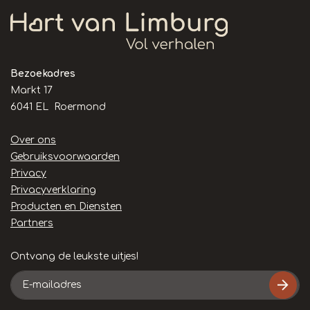
Bezoekadres
Markt 17
6041 EL Roermond
Handige
Over ons
links
Gebruiksvoorwaarden
Privacy
Privacyverklaring
Producten en Diensten
Partners
Ontvang de leukste uitjes!
E-
mailadres