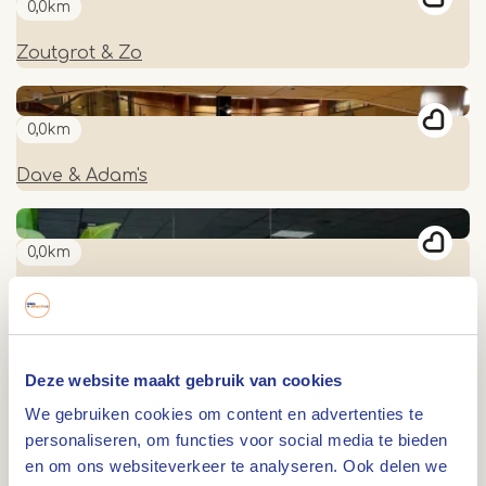
0,0km
Zoutgrot & Zo
0,0km
Dave & Adam's
0,0km
Hornerhof Pool- & Snooker Bar
0,0km
Deze website maakt gebruik van cookies
We gebruiken cookies om content en advertenties te
Bowlen bij Parc Maasresidence Thorn
personaliseren, om functies voor social media te bieden
en om ons websiteverkeer te analyseren. Ook delen we