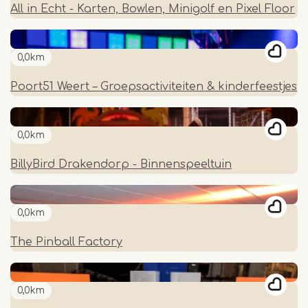
All in Echt - Karten, Bowlen, Minigolf en Pixel Floor
0,0km
Poort51 Weert – Groepsactiviteiten & kinderfeestjes
0,0km
BillyBird Drakendorp - Binnenspeeltuin
0,0km
The Pinball Factory
0,0km