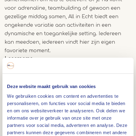
voor adrenaline, teambuilding of gewoon een
gezellige middag samen, All in Echt biedt een
ongekende variatie aan activiteiten in een
dynamische en toegankelijke setting. Iedereen
kan meedoen, iedereen vindt hier zijn eigen
favoriete moment.
Lasergame
In de lasergame arena draait alles om tactiek,
snelheid en teamwork. In een donkere,
Deze website maakt gebruik van cookies
futuristische setting ga je de strijd aan met
We gebruiken cookies om content en advertenties te
vrienden of collega’s. Actief, spannend en
personaliseren, om functies voor social media te bieden
geschikt voor uiteenlopende groepen.
en om ons websiteverkeer te analyseren. Ook delen we
informatie over je gebruik van onze site met onze
Paintball
partners voor social media, adverteren en analyse. Deze
partners kunnen deze gegevens combineren met andere
Voor wie houdt van actie en strategie is paintball