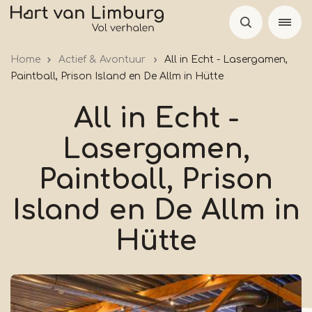
Overslaan
en
naar
Home
Actief & Avontuur
All in Echt - Lasergamen,
de
Paintball, Prison Island en De Allm in Hütte
inhoud
gaan
All in Echt -
Lasergamen,
Paintball, Prison
Island en De Allm in
Hütte