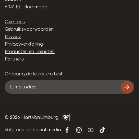
6041 EL Roermond
Handige
Over ons
links
Gebruiksvoorwaarden
Privacy
Privacyverklaring
Producten en Diensten
Partners
Ontvang de leukste uitjes!
E-
mailadres
© 2026
HartVanLimburg
Volg ons op social media