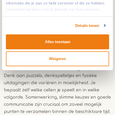
informatie die je aan ze hebt verstrekt of die ze hebben
een echte aanrader. Samenwerken, slim bewegen
verzameld op basis van je gebruik van hun services.
en het juiste moment kiezen maken elke ronde
weer anders. Een intensieve ervaring die zorgt
Details tonen
voor sterke verhalen achteraf.
Alles toestaan
Prison Island
Prison Island is een van de meest unieke
Weigeren
activiteiten van All in Echt. In teams betreed je
verschillende cellen, elk met een eigen opdracht.
Denk aan puzzels, denkspelletjes en fysieke
uitdagingen die variëren in moeilijkheid. Je
bepaalt zelf welke cellen je speelt en in welke
volgorde. Samenwerking, slimme keuzes en goede
communicatie zijn cruciaal om zoveel mogelijk
punten te verzamelen binnen de beschikbare tijd.