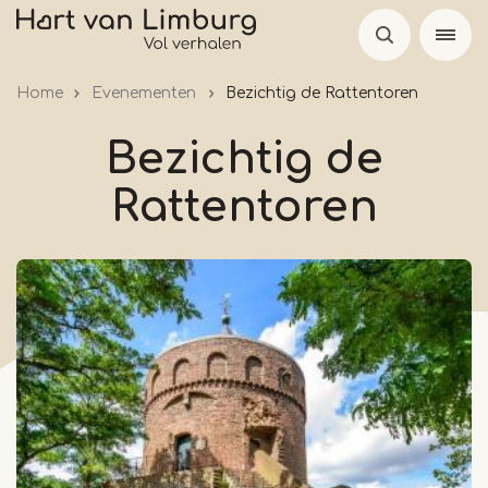
Overslaan
en
naar
Home
Evenementen
Bezichtig de Rattentoren
de
inhoud
Bezichtig de
gaan
Rattentoren