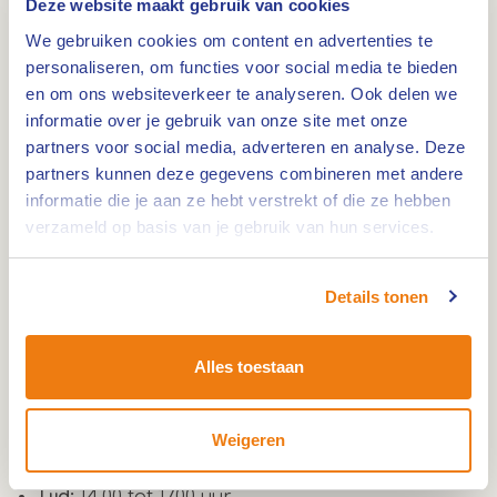
Deze website maakt gebruik van cookies
Roermond tot leven komen. De maquette laat zien
We gebruiken cookies om content en advertenties te
hoe de stad zich in de middeleeuwen ontwikkelde
personaliseren, om functies voor social media te bieden
en geeft een beeld van het Roermond van toen.
en om ons websiteverkeer te analyseren. Ook delen we
informatie over je gebruik van onze site met onze
partners voor social media, adverteren en analyse. Deze
Verhalen van vrijwilligers
partners kunnen deze gegevens combineren met andere
Tijdens je bezoek geven vrijwilligers uitleg over de
informatie die je aan ze hebt verstrekt of die ze hebben
verzameld op basis van je gebruik van hun services.
geschiedenis van de Rattentoren en de omgeving.
Zij vertellen wat deze plek betekent voor de stad
en helpen je anders kijken naar het Roermond
Details tonen
van nu.
Alles toestaan
Praktische informatie
Data:
7, 21 en 28 juni, 5, 12, 19 en 26 juli, 2, 9, 16, 23
Weigeren
en 30 augustus en 6, 20 en 27 september