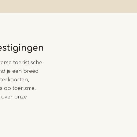
estigingen
verse toeristische
nd je een breed
aterkaarten,
s op toerisme.
n over onze