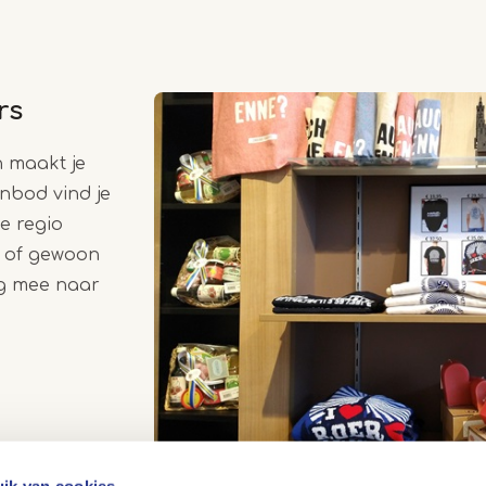
irs
n maakt je
nbod vind je
e regio
, of gewoon
rg mee naar
ik van cookies