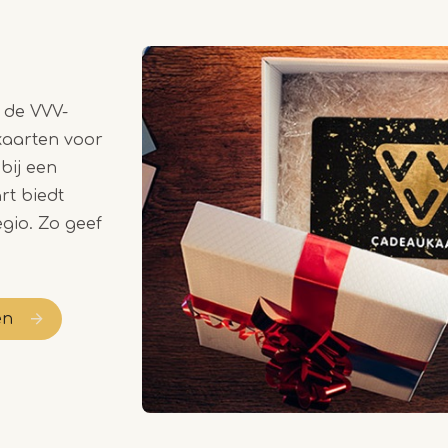
 de VVV-
ukaarten voor
bij een
rt biedt
gio. Zo geef
en