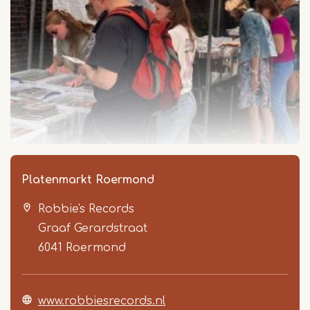
Platenmarkt Roermond
Robbie's Records
Graaf Gerardstraat
6041
Roermond
www.robbiesrecords.nl