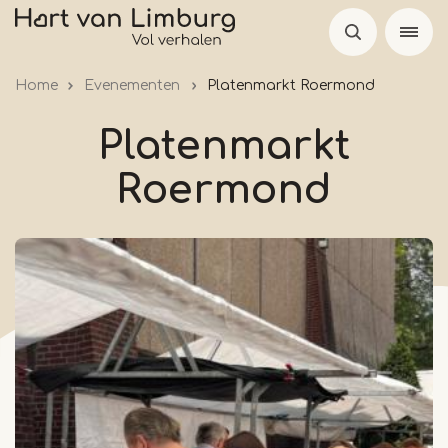
Overslaan
en
naar
Home
Evenementen
Platenmarkt Roermond
de
inhoud
Platenmarkt
gaan
Roermond