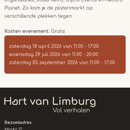
organisaties, zoals Retro, Dipro Events en Record
Planet. Zo kom je de platenmarkt op
verschillende plekken tegen
Kosten evenement
Gratis
zaterdag 18 april 2026
van
11:00
-
17:00
woensdag 29 juli 2026
van
11:00
-
20:00
zaterdag 05 september 2026
van
11:00
-
17:00
Bezoekadres
Markt 17