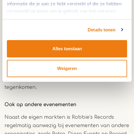
informatie die je aan ze hebt verstrekt of die ze hebben
singles en andere muziekgerelateerde items.
verzameld op basis van je gebruik van hun services.
Zowel nieuwe als tweedehands platen liggen klaar
om ontdekt te worden.
Details tonen
Voor iedere muziekliefhebber
Alles toestaan
De platenmarkten trekken bezoekers van alle
leeftijden. Je komt er liefhebbers tegen die op
Weigeren
zoek zijn naar een specifieke plaat, maar ook
mensen die zich laten verrassen door wat ze
tegenkomen.
Ook op andere evenementen
Naast de eigen markten is Robbie’s Records
regelmatig aanwezig bij evenementen van andere