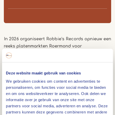
In 2026 organiseert Robbie’s Records opnieuw een
reeks platenmarkten Roermond voor
muziekliefhebbers. De markten zijn gratis
toegankelijk en laagdrempelig, zodat iedereen op
zijn gemak kan rondkijken en ontdekken. Of je nu
Deze website maakt gebruik van cookies
gericht zoekt of gewoon wilt struinen, er is altijd
We gebruiken cookies om content en advertenties te
iets te vinden.
personaliseren, om functies voor social media te bieden
Wat kun je verwachten?
en om ons websiteverkeer te analyseren. Ook delen we
Op de markt vind je zo’n 100 meter aan kramen
informatie over je gebruik van onze site met onze
partners voor social media, adverteren en analyse. Deze
en tafels met een breed aanbod aan muziek. Het
partners kunnen deze gegevens combineren met andere
grootste deel bestaat uit lp’s, aangevuld met cd’s,