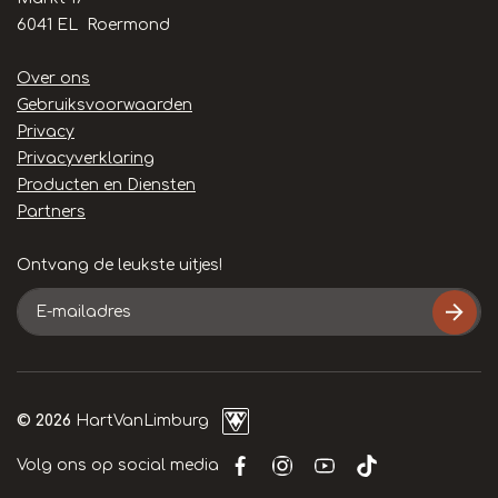
6041 EL Roermond
Handige
Over ons
links
Gebruiksvoorwaarden
Privacy
Privacyverklaring
Producten en Diensten
Partners
Ontvang de leukste uitjes!
E-
mailadres
© 2026
HartVanLimburg
Volg ons op social media