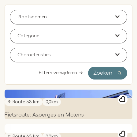
Zoeken
Filters verwijderen
Route 53 km
0,0km
Fietsroute: Asperges en Molens
Route 63 km
0,0km