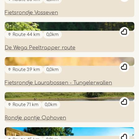
Fietsrondje Vosseven
Route 44 km
0,0km
De Wega Peeltrapper route
Route 39 km
0,0km
Fietsrondje Laurabossen - Tungelerwallen
Route 71 km
0,0km
Rondje pontje Ophoven