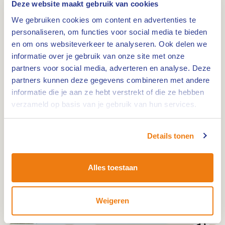
Route 59 km
0,0km
Deze website maakt gebruik van cookies
We gebruiken cookies om content en advertenties te
Van Waes-kastelenfietsroute
personaliseren, om functies voor social media te bieden
en om ons websiteverkeer te analyseren. Ook delen we
informatie over je gebruik van onze site met onze
Route 35 km
0,0km
partners voor social media, adverteren en analyse. Deze
partners kunnen deze gegevens combineren met andere
Windmolenroute
informatie die je aan ze hebt verstrekt of die ze hebben
verzameld op basis van je gebruik van hun services.
Route 41 km
0,0km
Details tonen
Aspergetocht Stramproy-Leudal
Alles toestaan
Route 49 km
0,0km
Fietsroute: Weert naar Roermond
Weigeren