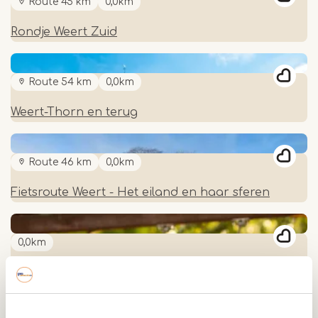
Route 45 km
0,0km
Rondje Weert Zuid
Route 54 km
0,0km
Weert-Thorn en terug
Route 46 km
0,0km
Fietsroute Weert - Het eiland en haar sferen
0,0km
Speeltuinroute Weert