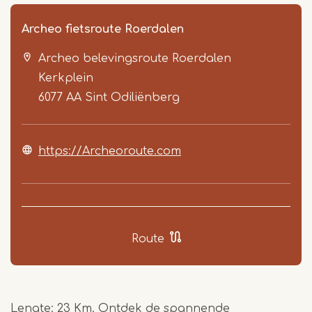
Archeo fietsroute Roerdalen
Archeo belevingsroute Roerdalen
Kerkplein
6077 AA
Sint Odiliënberg
https://Archeoroute.com
Item
1
of
9
Route
Lengte: 23 Km. Ontdek de spannende