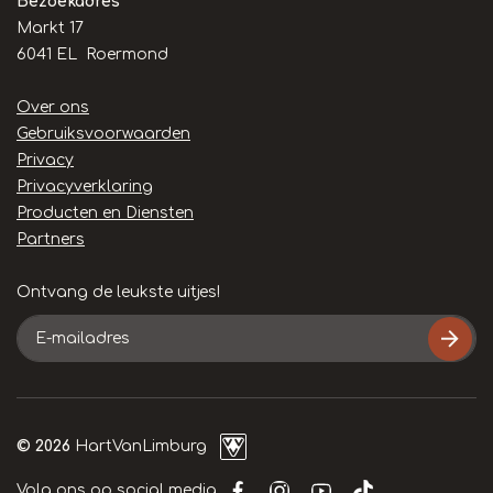
Bezoekadres
Markt 17
6041 EL Roermond
Handige
Over ons
links
Gebruiksvoorwaarden
Privacy
Privacyverklaring
Producten en Diensten
Partners
Ontvang de leukste uitjes!
E-
mailadres
© 2026
HartVanLimburg
Volg ons op social media