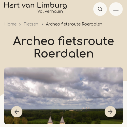
Overslaan
en
naar
Home
Fietsen
Archeo fietsroute Roerdalen
de
inhoud
Archeo fietsroute
gaan
Roerdalen