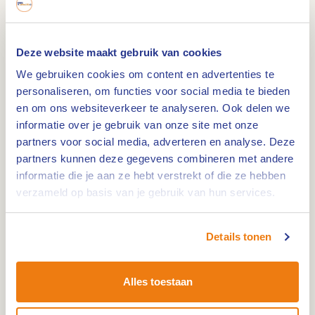
Overzicht van de route
Deze website maakt gebruik van cookies
De route is volledig opgenomen in de Archeo
We gebruiken cookies om content en advertenties te
Route Limburg app.
Download de app
en start
personaliseren, om functies voor social media te bieden
vanuit de app de route. Onderweg word je
en om ons websiteverkeer te analyseren. Ook delen we
informatie over je gebruik van onze site met onze
gewaarschuwd via een belletje als je bij een
partners voor social media, adverteren en analyse. Deze
interessante locatie komt.
partners kunnen deze gegevens combineren met andere
informatie die je aan ze hebt verstrekt of die ze hebben
Er is ook een extra infofolder over de Archeo
verzameld op basis van je gebruik van hun services.
fietsroute Roerdalen beschikbaar. Deze is echter
niet noodzakelijk om de route te fietsen. Via de
Details tonen
app krijg je onderweg voldoende informatie over
de bezienswaardigheden.
Alles toestaan
Op vier Archeo Route Limburg locaties ontdek je