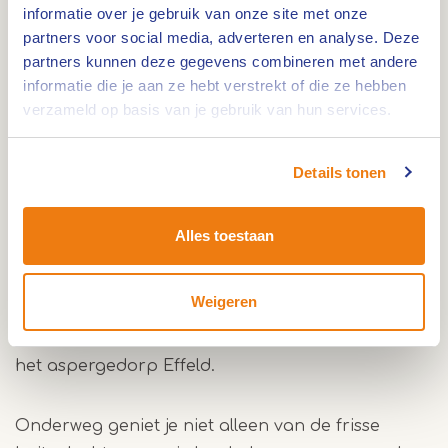
Vertrek bij de parkeerplaats van Vakantiepark
informatie over je gebruik van onze site met onze
Huttopia in Herkenbosch en geniet van de
partners voor social media, adverteren en analyse. Deze
prachtige natuur in zowel Nederland als
partners kunnen deze gegevens combineren met andere
informatie die je aan ze hebt verstrekt of die ze hebben
Duitsland. Fiets door bossen, langs akkers waar
verzameld op basis van je gebruik van hun services.
de aspergevelden uitgestrekt het landschap
bepalen. Deze grensoverschrijdende fietstocht
toont aan dat smaken verbinden. Asperges
Details tonen
worden geteeld in zowel Nederland als Duitsland
en zijn een geliefde delicatesse in beide landen.
Alles toestaan
De asperge fietstocht is dan ook een mooie
manier om de cultuur en gastronomie van beide
Weigeren
landen te ervaren. Tijdens deze fietstocht kom je
door typische Duitse dorpen met als hoogtepunt
het aspergedorp Effeld.
Onderweg geniet je niet alleen van de frisse