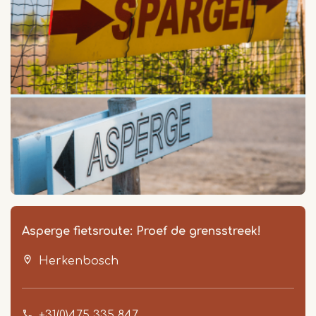
Asperge fietsroute: Proef de grensstreek!
Herkenbosch
+31(0)475 335 847