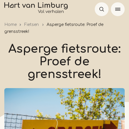
Overslaan
en
naar
Home
Fietsen
Asperge fietsroute: Proef de
de
grensstreek!
inhoud
gaan
Asperge fietsroute:
Proef de
grensstreek!