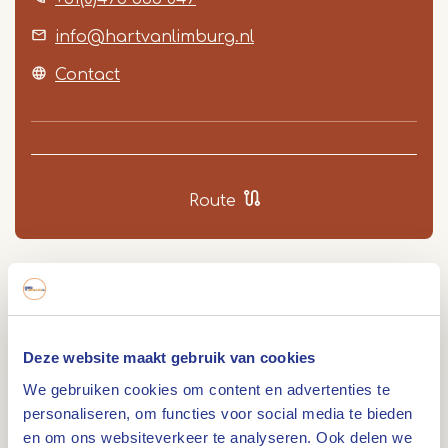
info@hartvanlimburg.nl
Contact
Route
Proef de grensstreek! Asperge fietstocht: 53 Km.
fiets door twee landen waar één groente centraal
staat: de Asperge!
Deze website maakt gebruik van cookies
We gebruiken cookies om content en advertenties te
personaliseren, om functies voor social media te bieden
en om ons websiteverkeer te analyseren. Ook delen we