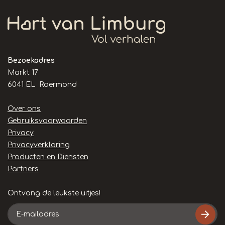
Bezoekadres
Markt 17
6041 EL Roermond
Handige
Over ons
links
Gebruiksvoorwaarden
Privacy
Privacyverklaring
Producten en Diensten
Partners
Ontvang de leukste uitjes!
E-
mailadres