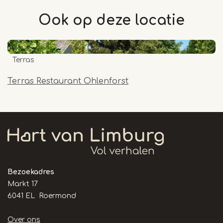
Ook op deze
locatie
Terras
Terras Restaurant Ohlenforst
Bezoekadres
Markt 17
6041 EL Roermond
Handige
Over ons