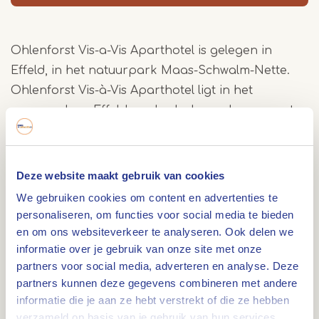
Ohlenforst Vis-a-Vis Aparthotel is gelegen in
Effeld, in het natuurpark Maas-Schwalm-Nette.
Ohlenforst Vis-à-Vis Aparthotel ligt in het
aspergedorp Effeld, onderdeel van de gemeente
Wassenberg. Tussen bossen en heidevelden van
het Meinweggebied ligt Ohlenforst tussen Aken,
Roermond en Monchengladbach. Roermond met
Deze website maakt gebruik van cookies
het Desiner Outlet Center ligt op nog geen half
We gebruiken cookies om content en advertenties te
uurtje rijden.
personaliseren, om functies voor social media te bieden
en om ons websiteverkeer te analyseren. Ook delen we
informatie over je gebruik van onze site met onze
Ohlenforst Vis a Vis bestaat uit moderne
partners voor social media, adverteren en analyse. Deze
appartementen met een stijlvol interieur. De
partners kunnen deze gegevens combineren met andere
appartementen zijn voorzien van een open
informatie die je aan ze hebt verstrekt of die ze hebben
woonkamer met een flatscreen-tv en een minibar.
verzameld op basis van je gebruik van hun services.