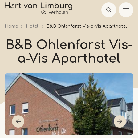
Overslaan
en
naar
Home
Hotel
B&B Ohlenforst Vis-a-Vis Aparthotel
de
inhoud
B&B Ohlenforst Vis-
gaan
a-Vis Aparthotel