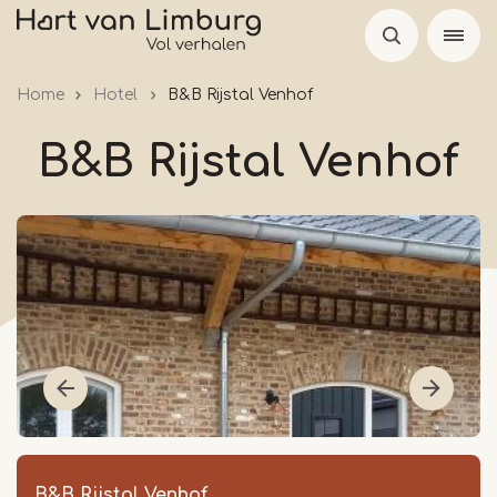
Overslaan
en
naar
Home
Hotel
B&B Rijstal Venhof
de
inhoud
B&B Rijstal Venhof
gaan
B&B Rijstal Venhof