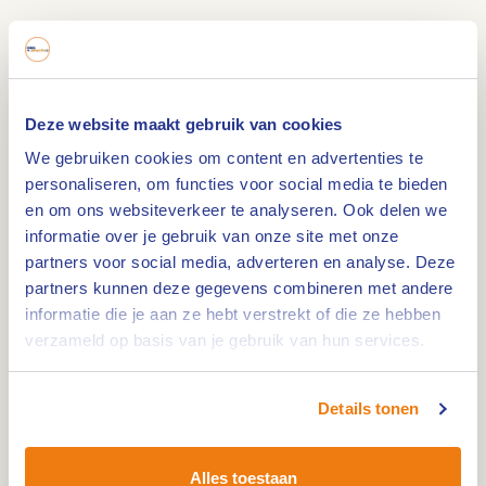
B&B Rijstal Venhof is het ideale uitgangspunt om
de omgeving te verkennen. Verschillende luxe
kamers bieden je alle voorzieningen die je wenst
nodig te hebben tijdens een midweek/weekendje
Deze website maakt gebruik van cookies
weg.
We gebruiken cookies om content en advertenties te
Genieten bij B&B Rijstal Venhof
personaliseren, om functies voor social media te bieden
en om ons websiteverkeer te analyseren. Ook delen we
B&B Rijstal Venhof is het ideale uitgangspunt om
informatie over je gebruik van onze site met onze
de omgeving te verkennen. Verschillende luxe
partners voor social media, adverteren en analyse. Deze
kamers bieden je alle voorzieningen die je wenst
partners kunnen deze gegevens combineren met andere
informatie die je aan ze hebt verstrekt of die ze hebben
nodig te hebben tijdens een midweek/weekentje
verzameld op basis van je gebruik van hun services.
weg. Maak je liever gebruik van de
trekkershutten? Dan behoort dit ook tot de
mogelijkheden.
Details tonen
Wanneer je hier verblijft kun je gebruik maken
Alles toestaan