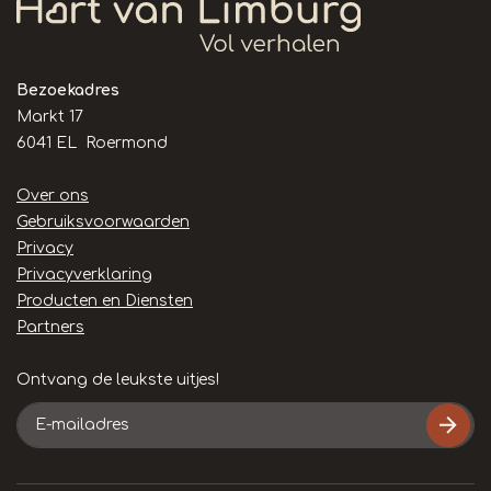
Bezoekadres
Markt 17
6041 EL Roermond
Handige
Over ons
links
Gebruiksvoorwaarden
Privacy
Privacyverklaring
Producten en Diensten
Partners
Ontvang de leukste uitjes!
E-
mailadres