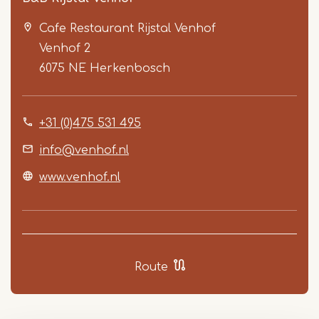
Cafe Restaurant Rijstal Venhof
Venhof 2
6075 NE
Herkenbosch
+31 (0)475 531 495
Item
1
info@venhof.nl
of
www.venhof.nl
5
Route