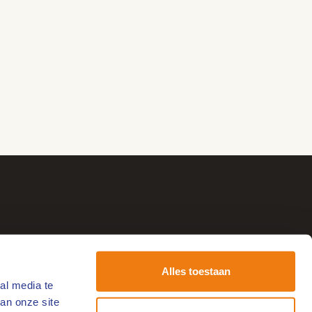
Alles toestaan
al media te
tvang de leukste uitjes!
an onze site
-