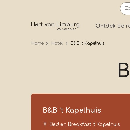
Overslaan
en
naar
Prima
Ontdek de r
de
inhoud
Home
Hotel
B&B 't Kapelhuis
gaan
B
B&B 't Kapelhuis
Bed en Breakfast 't Kapelhuis