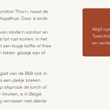
1
d rondom Thorn, naast de
of
Kapelhuis. Daar is sinds
2
Altijd op
 van modern sanitair en
Toelicht
l tot rust komen. In het
en verde
t een kopje koffie of thee
lekker glaasje wijn of
 gast van de B&B ook in
is een plekje zoeken.
op afspraak de lunch of
Vincken, is in België
g verrassen met allerlei