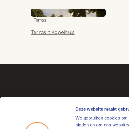
Terras
Terras 't Kapelhuis
Deze website maakt gebru
We gebruiken cookies om c
Bezoekadres
bieden en om ons websitev
Markt 17