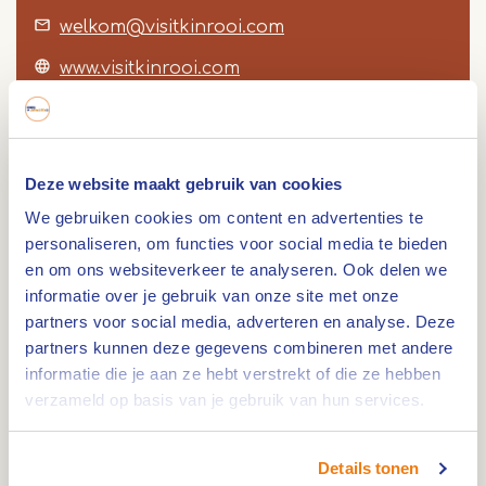
welkom@visitkinrooi.com
www.visitkinrooi.com
Deze website maakt gebruik van cookies
Route
We gebruiken cookies om content en advertenties te
personaliseren, om functies voor social media te bieden
en om ons websiteverkeer te analyseren. Ook delen we
informatie over je gebruik van onze site met onze
Dagstrand de Steenberg in Geistingen (BE) is een
partners voor social media, adverteren en analyse. Deze
natuurbad met een zandstrand. Geniet van een
partners kunnen deze gegevens combineren met andere
informatie die je aan ze hebt verstrekt of die ze hebben
dag aan het water in België. Toegang is helemaal
verzameld op basis van je gebruik van hun services.
gratis!
Gratis dagstrand de Steenberg
Details tonen
Gelegen te Geistingen (Kinrooi) ligt het dagstrand