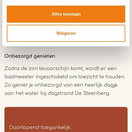
De Steenberg. Met zicht op jachthaven De
Alles toestaan
Spaanjerd geniet je gratis
van een fijn wit
zandstrand gelegen aan een mooi natuurbad.
Neem een verfrissende duik en nip even later aan
Weigeren
een cocktail op een zonovergoten terrasje.
Onbezorgd genieten
Zodra de zon tevoorschijn komt, wordt er een
badmeester ingeschakeld om toezicht te houden.
Zo geniet je onbezorgd van een heerlijk dagje
aan het water bij dagstrand De Steenberg.
Doorlopend toegankelijk.