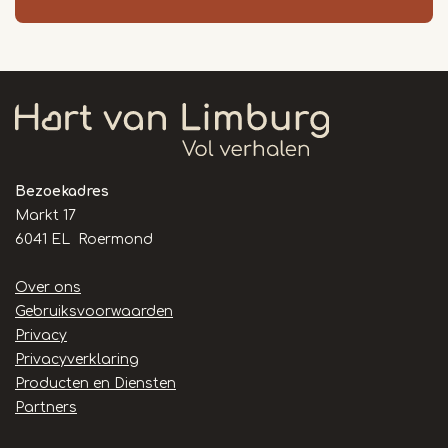
Bezoekadres
Markt 17
6041 EL Roermond
Handige
Over ons
links
Gebruiksvoorwaarden
Privacy
Privacyverklaring
Producten en Diensten
Partners