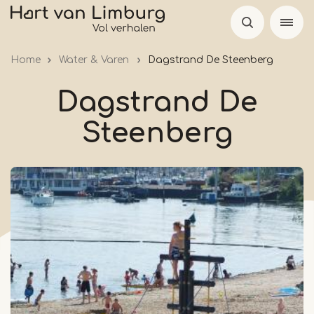
Overslaan
en
naar
Home
Water & Varen
Dagstrand De Steenberg
de
inhoud
Dagstrand De
gaan
Steenberg