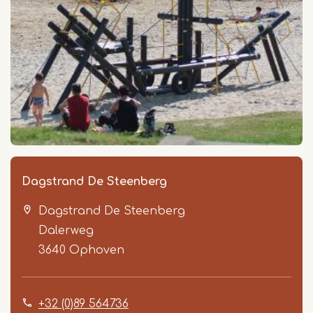
Dagstrand De Steenberg
Dagstrand De Steenberg
Dalerweg
3640
Ophoven
+32 (0)89 564736