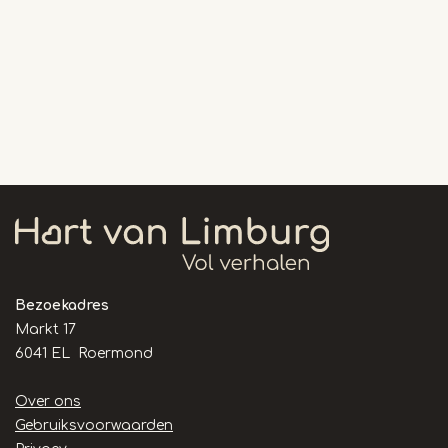
Bezoekadres
Markt 17
6041 EL Roermond
Handige
Over ons
links
Gebruiksvoorwaarden