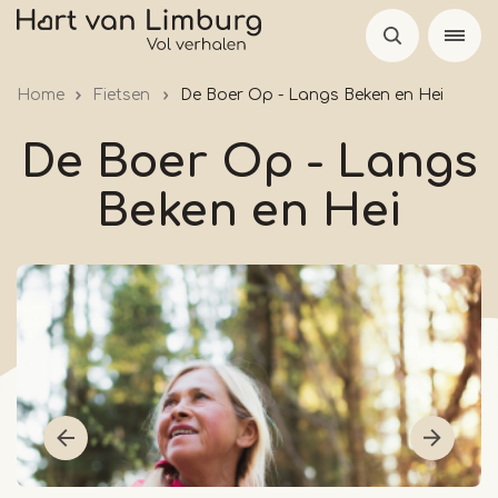
Overslaan
en
naar
Home
Fietsen
De Boer Op - Langs Beken en Hei
de
inhoud
De Boer Op - Langs
gaan
Beken en Hei