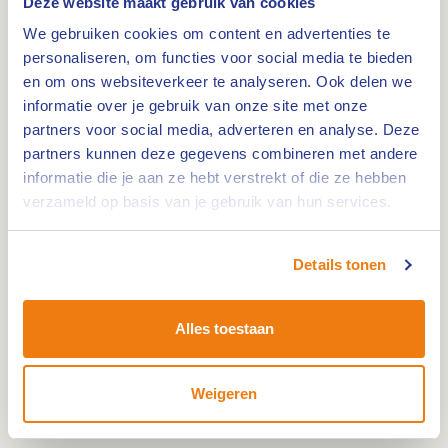
Deze website maakt gebruik van cookies
De route voert je ook door het unieke
We gebruiken cookies om content en advertenties te
personaliseren, om functies voor social media te bieden
natuurgebied
De Krang, met z'n prachtige
en om ons websiteverkeer te analyseren. Ook delen we
uitzichten en rijke flora.
informatie over je gebruik van onze site met onze
partners voor social media, adverteren en analyse. Deze
Een initiatief voor natuur en landbouw
partners kunnen deze gegevens combineren met andere
informatie die je aan ze hebt verstrekt of die ze hebben
Deze unieke fietsroute is een initiatief van
verzameld op basis van je gebruik van hun services.
Plattelandscoöperatie
– Brug tussen boerderij en
maatschappij, met steun van Natuurrijk Limburg –
Details tonen
Akkers en weiden vol leven.
Alles toestaan
Deel jouw liefde:
#hartvanlimburg
Weigeren