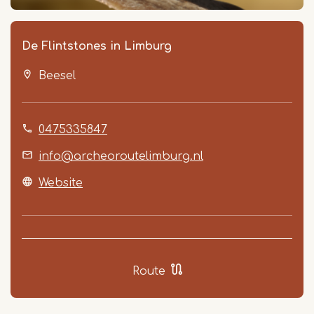
De Flintstones in Limburg
Beesel
0475335847
info@archeoroutelimburg.nl
Item
Website
1
of
2
Route