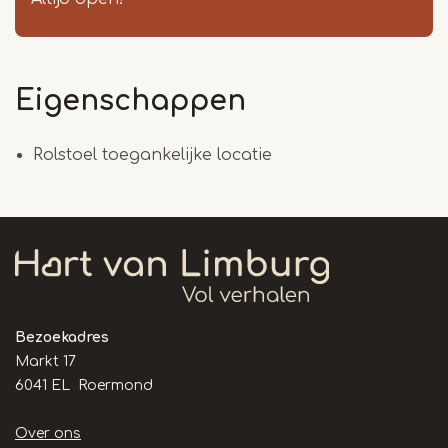
Eigenschappen
Rolstoel toegankelijke locatie
Bezoekadres
Markt 17
6041 EL Roermond
Handige
Over ons