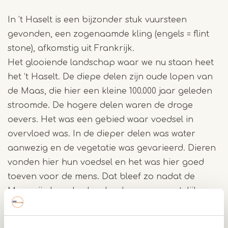
In ’t Haselt is een bijzonder stuk vuursteen
gevonden, een zogenaamde kling (engels = flint
stone), afkomstig uit Frankrijk.
Het glooiende landschap waar we nu staan heet
het ‘t Haselt. De diepe delen zijn oude lopen van
de Maas, die hier een kleine 100.000 jaar geleden
stroomde. De hogere delen waren de droge
oevers. Het was een gebied waar voedsel in
overvloed was. In de dieper delen was water
aanwezig en de vegetatie was gevarieerd. Dieren
vonden hier hun voedsel en het was hier goed
toeven voor de mens. Dat bleef zo nadat de
Maas zijn loop had verlegd en meer westelijk
stroomde. Na de Neanderthalers kwamen de
jagers-verzamelaars gevolgd door boeren-