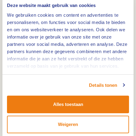
kolonisten uit Midden-Europa. Ze brachten nog
Deze website maakt gebruik van cookies
meer nieuwigheden mee, zoals vee,
We gebruiken cookies om content en advertenties te
voedselgewassen en nieuwe typen werktuigen.
personaliseren, om functies voor social media te bieden
Met die boeren hadden de jagers en
en om ons websiteverkeer te analyseren. Ook delen we
informatie over je gebruik van onze site met onze
verzamelaars in de rest van Limburg contacten,
partners voor social media, adverteren en analyse. Deze
maar de boerenlevenswijze namen ze nog niet
partners kunnen deze gegevens combineren met andere
over. Dat gebeurde pas een kleine 1000 tot 1500
informatie die je aan ze hebt verstrekt of die ze hebben
jaar later.
verzameld op basis van je gebruik van hun services.
Details tonen
Die geleidelijke aanpassing had ook te maken
Alles toestaan
met de mindere vruchtbare bodem in Midden-
Limburg. Die was snel uitgeput, terwijl je in Zuid-
Weigeren
Limburg op de löss altijd kon blijven akkeren,
moest hier een boerennederzetting om de 25-40