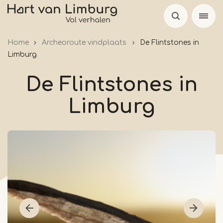
Overslaan
en
naar
Home
Archeoroute vindplaats
De Flintstones in
de
Limburg
inhoud
gaan
De Flintstones in
Limburg