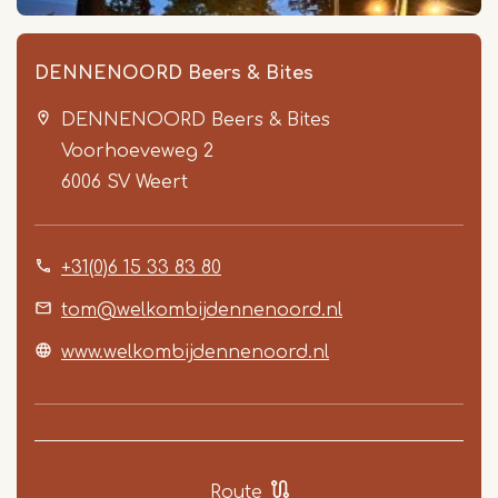
DENNENOORD Beers & Bites
DENNENOORD Beers & Bites
Voorhoeveweg 2
6006 SV
Weert
+31(0)6 15 33 83 80
Item
1
tom@welkombijdennenoord.nl
of
www.welkombijdennenoord.nl
5
Route