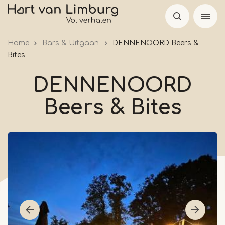
Overslaan
en
naar
Home
Bars & Uitgaan
DENNENOORD Beers &
de
Bites
inhoud
gaan
DENNENOORD
Beers & Bites