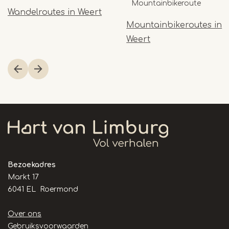
Mountainbikeroute
Wandelroutes in Weert
Mountainbikeroutes in
Weert
Item
1
of
2
Bezoekadres
Markt 17
6041 EL Roermond
Handige
Over ons
links
Gebruiksvoorwaarden