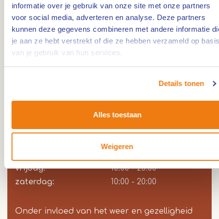
informatie over je gebruik van onze site met onze partners
voor social media, adverteren en analyse. Deze partners
Meer weten? Kijk op:
www.dennenoordweert.nl
kunnen deze gegevens combineren met andere informatie di
je aan ze hebt verstrekt of die ze hebben verzameld op basi
van je gebruik van hun services.
Openingstijden
Alle dagen open, dinsdag rustdag
Details tonen
zondag:
Dag
Time
Reactie
10:00 - 20:00
slot
maandag:
10:00 - 18:00
Alles toestaan
dinsdag:
Gesloten
woensdag:
10:00 - 18:00
Weigeren
donderdag:
10:00 - 18:00
vrijdag:
10:00 - 20:00
zaterdag:
10:00 - 20:00
Onder invloed van het weer en gezelligheid