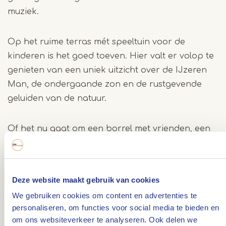
muziek.
Op het ruime terras mét speeltuin voor de
kinderen is het goed toeven. Hier valt er volop te
genieten van een uniek uitzicht over de IJzeren
Man, de ondergaande zon en de rustgevende
geluiden van de natuur.
Of het nu gaat om een borrel met vrienden, een
ontspannen middag op het terras of een
gezellige avond uit: bij DENNENOORD voel je je
meteen thuis.
Deze website maakt gebruik van cookies
We gebruiken cookies om content en advertenties te
Proost op het goede leven – bij DENNENOORD
personaliseren, om functies voor social media te bieden en
Beers & Bites.
om ons websiteverkeer te analyseren. Ook delen we