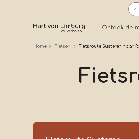
Overslaan
en
naar
Prima
Ontdek de r
de
inhoud
Home
Fietsen
Fietsroute Susteren naar 
gaan
Fiets