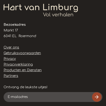
Bezoekadres
Markt 17
6041 EL Roermond
Handige
Over ons
links
Gebruiksvoorwaarden
Privacy
Privacyverklaring
Producten en Diensten
Partners
Ontvang de leukste uitjes!
E-
mailadres