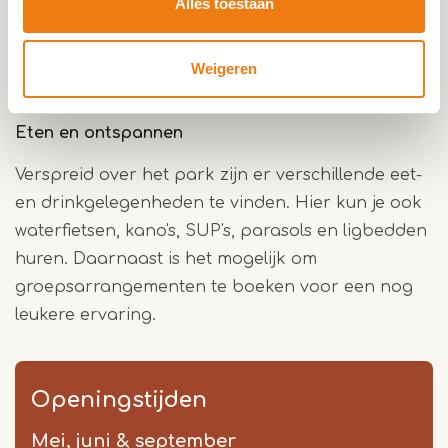
Alles toestaan
is alleen toegankelijk voor bezoekers van 16 jaar
en ouder en geopend wanneer aangegeven op
Weigeren
de website.
Eten en ontspannen
Verspreid over het park zijn er verschillende eet-
en drinkgelegenheden te vinden. Hier kun je ook
waterfietsen, kano's, SUP's, parasols en ligbedden
huren. Daarnaast is het mogelijk om
groepsarrangementen te boeken voor een nog
leukere ervaring.
Openingstijden
Mei, juni & september