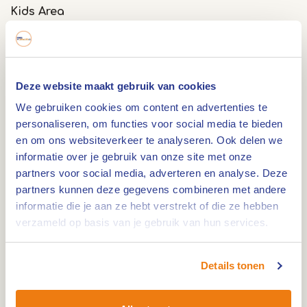
Kids Area
Voor de jongste bezoekers is er Little Beach: een
rookvrij speelparadijs speciaal ingericht voor
kinderen tot 12 jaar. Hier vind je volop attracties,
Deze website maakt gebruik van cookies
zoals het Junior Aquapark, de Baywatch Tower,
We gebruiken cookies om content en advertenties te
een peuterbadje, trampolines en nog veel meer.
personaliseren, om functies voor social media te bieden
Bovendien zijn er in de kiosk heerlijke hapjes en
en om ons websiteverkeer te analyseren. Ook delen we
verfrissende drankjes te koop.
informatie over je gebruik van onze site met onze
partners voor social media, adverteren en analyse. Deze
partners kunnen deze gegevens combineren met andere
Super Slide
informatie die je aan ze hebt verstrekt of die ze hebben
verzameld op basis van je gebruik van hun services.
De Super Slide is een spectaculaire glijbaan met
vier schansen, waar je met zinderende vaart
vanaf glijdt. Toegang tot de Super Slide kost €
Details tonen
9,95 en kan gemakkelijk gereserveerd worden via
de website van Fun Beach. Let op: deze attractie