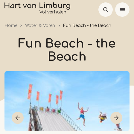
Overslaan
en
naar
Home
Water & Varen
Fun Beach - the Beach
de
inhoud
Fun Beach - the
gaan
Beach