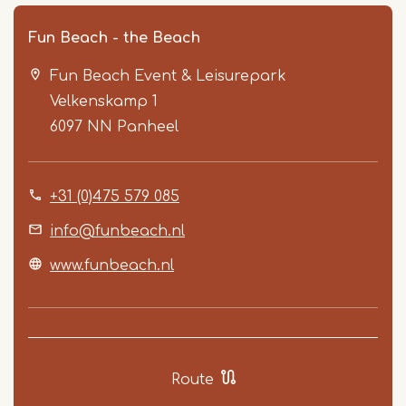
Fun Beach - the Beach
Fun Beach Event & Leisurepark
Velkenskamp 1
6097 NN
Panheel
+31 (0)475 579 085
Item
1
info@funbeach.nl
of
www.funbeach.nl
5
Route