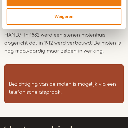
houten plaat met geschilderd opschrift, afkomstig
van de oude molen herinnert hieraan: ANNO 1710:
Weigeren
BEN IK GESCHAND/ DOOR EEN VAGEBOND
AFGEBRAND/ WEDEROM HERSTELT IN GODS
HAND/. In 1882 werd een stenen molenhuis
opgericht dat in 1912 werd verbouwd. De molen is
nog maalvaardig maar zelden in werking.
Bezichtiging van de molen is mogelijk via een
telefonische afspraak.