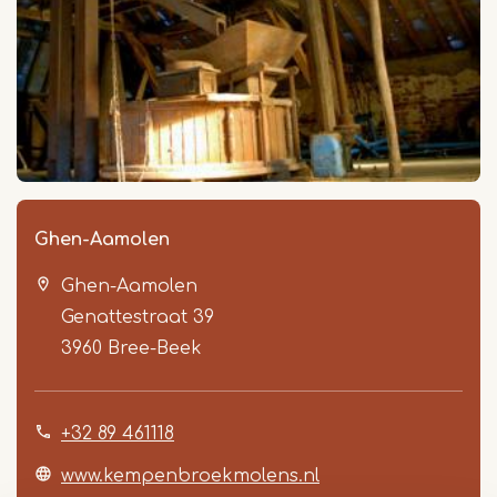
Ghen-Aamolen
Ghen-Aamolen
Genattestraat 39
3960
Bree-Beek
+32 89 461118
www.kempenbroekmolens.nl