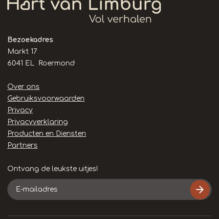
Bezoekadres
Markt 17
6041 EL Roermond
Handige
Over ons
links
Gebruiksvoorwaarden
Privacy
Privacyverklaring
Producten en Diensten
Partners
Ontvang de leukste uitjes!
E-
mailadres