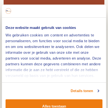
Route
Deze website maakt gebruik van cookies
We gebruiken cookies om content en advertenties te
personaliseren, om functies voor social media te bieden
en om ons websiteverkeer te analyseren. Ook delen we
De Ghen-Aamolen is een onderslag watermolen
informatie over je gebruik van onze site met onze
uit 1296. De molen werd gebruikt als graanmolen
partners voor social media, adverteren en analyse. Deze
op de Abeek.
partners kunnen deze gegevens combineren met andere
informatie die je aan ze hebt verstrekt of die ze hebben
De molen waarvan de oudste vermelding dateert
verzameld op basis van je gebruik van hun services.
uit 1296, fungeerde als korenmolen en was een
banmolen van de Graaf van Loon. De molen
bestond vermoedelijk al veel eerder. In 1710 is de
Details tonen
molen afgebrand, waarschijnlijk door
brandstichting. De molen werd herbouwd. Een
Alles toestaan