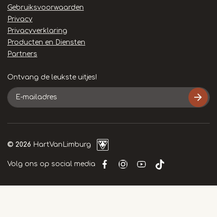
links
Gebruiksvoorwaarden
Privacy
Privacyverklaring
Producten en Diensten
Partners
Ontvang de leukste uitjes!
E-
mailadres
© 2026
HartVanLimburg
Volg ons op social media