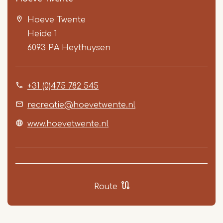
Hoeve Twente
Heide 1
6093 PA
Heythuysen
+31 (0)475 782 545
Item
1
recreatie@hoevetwente.nl
of
www.hoevetwente.nl
5
Route