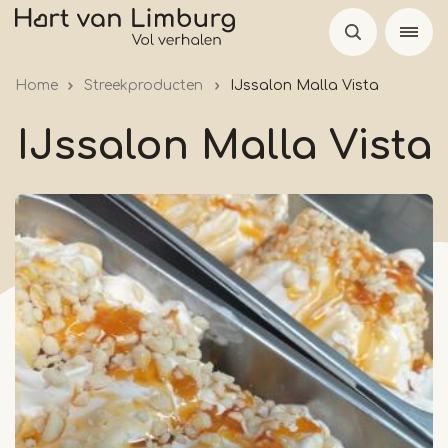
Overslaan
en
naar
Home
Streekproducten
IJssalon Malla Vista
de
inhoud
IJssalon Malla Vista
gaan