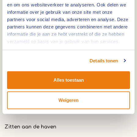
en om ons websiteverkeer te analyseren. Ook delen we
IJs uit eigen keuken
informatie over je gebruik van onze site met onze
In de vitrine vind je telkens een ruime keuze aan
partners voor social media, adverteren en analyse. Deze
partners kunnen deze gegevens combineren met andere
schepijs. Van romige smaken tot frisse ijssoorten
informatie die je aan ze hebt verstrekt of die ze hebben
op waterbasis: er is genoeg om rustig te kiezen.
verzameld op basis van je gebruik van hun services.
Malla Vista probeert je regelmatig te verrassen
met nieuwe lekkernijen.
Details tonen
Meer dan schepijs
Alles toestaan
Naast schepijs kun je hier ook terecht voor softijs,
gebak en een drankje. Neem plaats voor een
Weigeren
koffie, frisdrank, bier of glas wijn en geniet van
het uitzicht op het water.
Zitten aan de haven