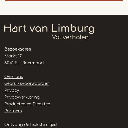
Bezoekadres
Markt 17
6041 EL Roermond
Handige
Over ons
links
Gebruiksvoorwaarden
Privacy
Privacyverklaring
Producten en Diensten
Partners
Ontvang de leukste uitjes!