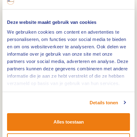
een echte kabouter tegen.
Deze website maakt gebruik van cookies
Bij Buitencentrum De Pelen van Staatsbosbeheer
We gebruiken cookies om content en advertenties te
ligt een rugzak voor je klaar met de materialen
personaliseren, om functies voor social media te bieden
om op zoek te gaan naar de kabouters. Met een
en om ons websiteverkeer te analyseren. Ook delen we
puntmuts op je hoofd loop je een route van 500
informatie over je gebruik van onze site met onze
meter. Onderweg luister je naar een verhaal uit
partners voor social media, adverteren en analyse. Deze
partners kunnen deze gegevens combineren met andere
de Kabouter-klapkaart en doe je
informatie die je aan ze hebt verstrekt of die ze hebben
Kabouteropdrachten. Zoek onderweg naar het
verzameld op basis van je gebruik van hun services.
volgende kabouterpaaltje voor de juiste route. Als
aandenken maak je zelf een natuurschilderij, die
Details tonen
je thuis kunt neerzetten. Na afloop mag je de
rugzak én de materialen mee naar huis nemen.
Zie jij buiten die houten kabouter staan? Hij wijst
Alles toestaan
je de weg. Veel plezier!