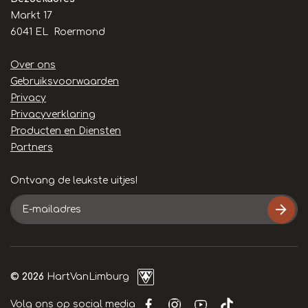
Markt 17
6041 EL Roermond
Handige
Over ons
links
Gebruiksvoorwaarden
Privacy
Privacyverklaring
Producten en Diensten
Partners
Ontvang de leukste uitjes!
E-
mailadres
© 2026
HartVanLimburg
Volg ons op social media