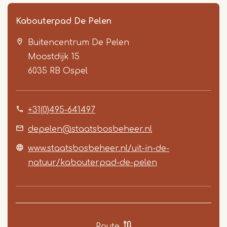
Kabouterpad De Pelen
Buitencentrum De Pelen
Moostdijk 15
6035 RB
Ospel
+31(0)495-641497
Item
1
depelen@staatsbosbeheer.nl
of
www.staatsbosbeheer.nl/uit-in-de-
2
natuur/kabouterpad-de-pelen
Route