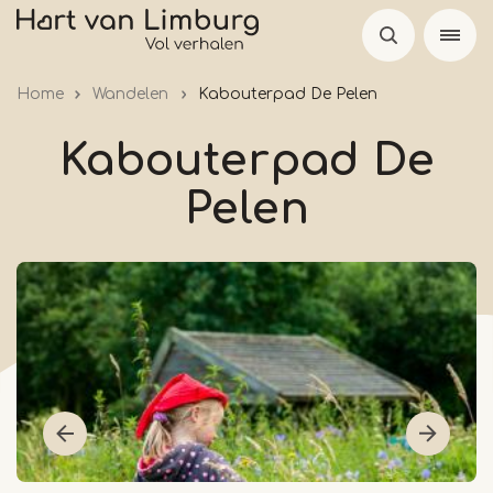
Overslaan
en
naar
Home
Wandelen
Kabouterpad De Pelen
de
inhoud
Kabouterpad De
gaan
Pelen