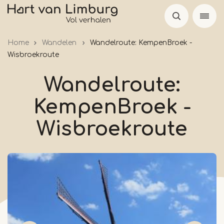
Overslaan
en
naar
Home
Wandelen
Wandelroute: KempenBroek -
de
Wisbroekroute
inhoud
gaan
Wandelroute:
KempenBroek -
Wisbroekroute