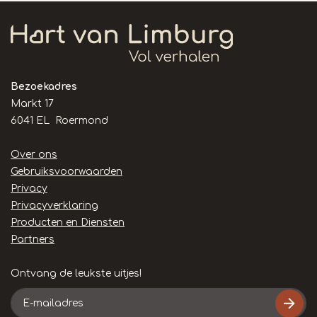
Bezoekadres
Markt 17
6041 EL Roermond
Handige
Over ons
links
Gebruiksvoorwaarden
Privacy
Privacyverklaring
Producten en Diensten
Partners
Ontvang de leukste uitjes!
E-
mailadres