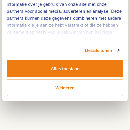
getuigen van een lang vervlogen tijdperk. Ontdek
informatie over je gebruik van onze site met onze
de sporen van het verleden bij de twee
partners voor social media, adverteren en analyse. Deze
verdedigingsschansen en geniet van de rust en
partners kunnen deze gegevens combineren met andere
informatie die je aan ze hebt verstrekt of die ze hebben
ruimte van het landschap.
verzameld op basis van je gebruik van hun services.
Deel jouw liefde
:#hartvanlimburg
Details tonen
Alles toestaan
Weigeren