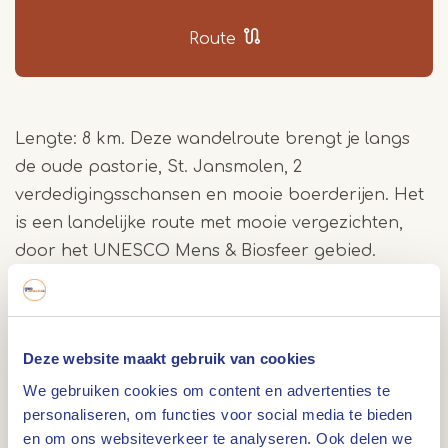
Route
Lengte: 8 km. Deze wandelroute brengt je langs
de oude pastorie, St. Jansmolen, 2
verdedigingsschansen en mooie boerderijen. Het
is een landelijke route met mooie vergezichten,
door het UNESCO Mens & Biosfeer gebied.
Wandel door het UNESCO Mens & Biosfeergebied
KempenBroek en ontdek de natuur en cultuur
rond Stramproy. Deze route voert je langs
Deze website maakt gebruik van cookies
weilanden, bomen en diverse vogelsoorten.
We gebruiken cookies om content en advertenties te
personaliseren, om functies voor social media te bieden
Bewonder de oude pastorie en de St. Jansmolen,
en om ons websiteverkeer te analyseren. Ook delen we