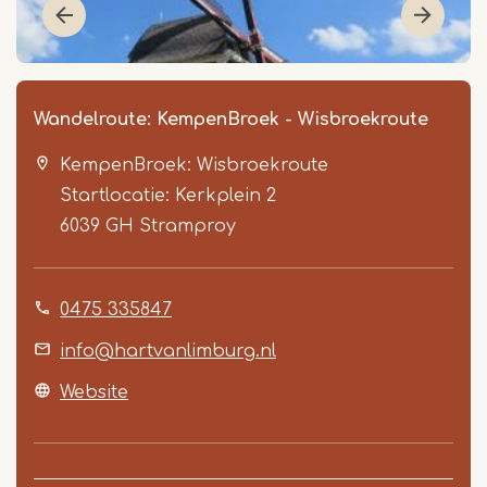
Wandelroute: KempenBroek - Wisbroekroute
KempenBroek: Wisbroekroute
Startlocatie: Kerkplein 2
6039 GH
Stramproy
0475 335847
Item
1
info@hartvanlimburg.nl
of
Website
5