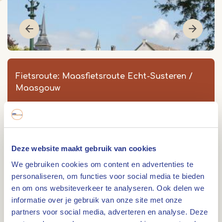
Fietsroute: Maasfietsroute Echt-Susteren /
Maasgouw
Maasfietsroute extra lus #4 Echt-Susteren /
Maasgouw
Brugstraat 38
Deze website maakt gebruik van cookies
6116 AA
Roosteren
We gebruiken cookies om content en advertenties te
Item
personaliseren, om functies voor social media te bieden
1
en om ons websiteverkeer te analyseren. Ook delen we
of
informatie over je gebruik van onze site met onze
3
Route
partners voor social media, adverteren en analyse. Deze