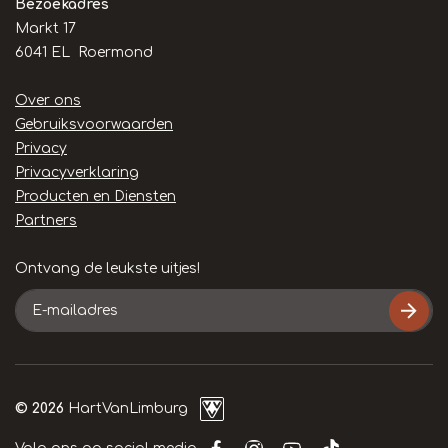
Bezoekadres
Markt 17
6041 EL Roermond
Handige
Over ons
links
Gebruiksvoorwaarden
Privacy
Privacyverklaring
Producten en Diensten
Partners
Ontvang de leukste uitjes!
E-
mailadres
© 2026
HartVanLimburg