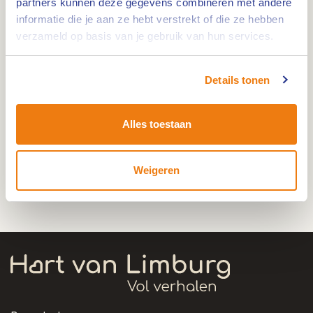
partners kunnen deze gegevens combineren met andere
informatie die je aan ze hebt verstrekt of die ze hebben
verzameld op basis van je gebruik van hun services.
Afstand: 37 km. Fietsen door Nederland, België en
Duitsland alleen mogelijk voor bikkels die de steile
Details tonen
Vaalserberg bedwingen? Nee, hoor! Deze extra
lus neemt je mee over het smalste stukje
Alles toestaan
Nederland. Hier fiets je lekker vlak langs
monumenten, kloosters en pittoreske dorpjes in
drie landen! Onderweg geniet je van de
Weigeren
prachtige Maasplassen.