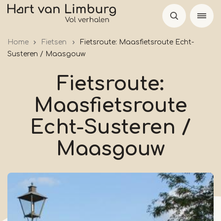
Overslaan
en
naar
Home
Fietsen
Fietsroute: Maasfietsroute Echt-
de
Susteren / Maasgouw
inhoud
gaan
Fietsroute:
Maasfietsroute
Echt-Susteren /
Maasgouw