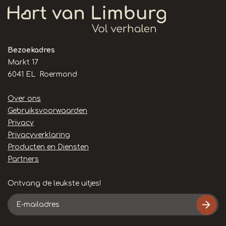
Bezoekadres
Markt 17
6041 EL Roermond
Handige
Over ons
links
Gebruiksvoorwaarden
Privacy
Privacyverklaring
Producten en Diensten
Partners
Ontvang de leukste uitjes!
E-
mailadres