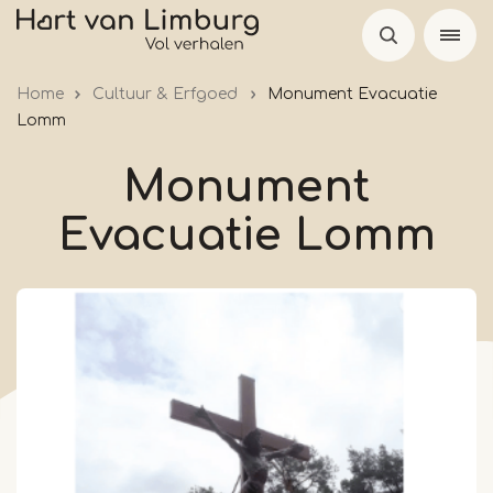
Overslaan
en
naar
Home
Cultuur & Erfgoed
Monument Evacuatie
de
Lomm
inhoud
gaan
Monument
Evacuatie Lomm