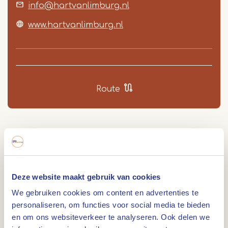
info@hartvanlimburg.nl
www.hartvanlimburg.nl
Route
Het monument genaamd Evacuatie dient als
herinnering aan de volledige evacuatie van de
lokale bevolking in januari 1945 voor de inwoners
Deze website maakt gebruik van cookies
van Lomm. Het kruis is opgericht als
We gebruiken cookies om content en advertenties te
dankbetuiging voor de veilige terugkeer van de
personaliseren, om functies voor social media te bieden
inwoners en ter ere van de bevrijding van Lomm.
en om ons websiteverkeer te analyseren. Ook delen we
Monument Evacuatie Lomm