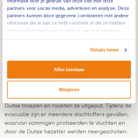
informatie over je gebruik van onze site met onze
partners voor social media, adverteren en analyse. Deze
Tijdens de Tweede Wereldoorlog werden de
partners kunnen deze gegevens combineren met andere
inwoners van het Limburgse Velden gedwongen
informatie die je aan ze hebt verstrekt of die ze hebben
om te evacueren door de Duitse bezetter. Op 13
verzameld op basis van je gebruik van hun services.
januari 1945 kregen de bewoners een ultimatum
opgelegd dat ze de volgende dag naar Duitsland
Details tonen
moesten vertrekken, waar ze in treinen naar het
noorden van het land zouden worden gebracht.
Alles toestaan
De meeste inwoners werden door de Grüne
Polizei uit hun huizen en noodverblijven gehaald
en moesten te voet naar Duitsland lopen. Tijdens
Weigeren
de tocht werden ze opgejaagd en beroofd door
Duitse troepen en raakten ze uitgeput. Tijdens de
evacuatie zijn er meerdere slachtoffers gevallen,
waarvan sommigen probeerden te vluchten en
door de Duitse bezetter werden neergeschoten.