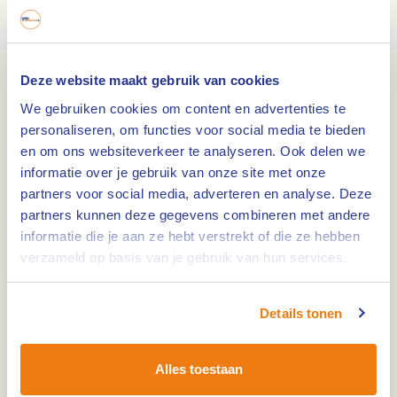
De Paterskerk is een laatgotische kloosterkerk en
Deze website maakt gebruik van cookies
was onderdeel van het Minderbroedersklooster
We gebruiken cookies om content en advertenties te
'St. Hieronymus'. De kerk werd door de jaren heen
personaliseren, om functies voor social media te bieden
diverse keren verwoest en verbouwd en heeft nu
en om ons websiteverkeer te analyseren. Ook delen we
informatie over je gebruik van onze site met onze
prachtige glas-in-loodramen. Momenteel in
partners voor social media, adverteren en analyse. Deze
gebruik voor tentoonstellingen, bijeenkomsten en
partners kunnen deze gegevens combineren met andere
evenementen.
informatie die je aan ze hebt verstrekt of die ze hebben
De kerk
verzameld op basis van je gebruik van hun services.
Er wordt al meer dan 500 jaar gebeden, gedoopt,
getrouwd en begraven, gewandeld, gewerkt, bier
Details tonen
gebrouwen, gehandeld en gemusiceerd. De
Paterskerk bood voor al die gelegenheden een
Alles toestaan
grote representatieve ruimte in de stad Weert.