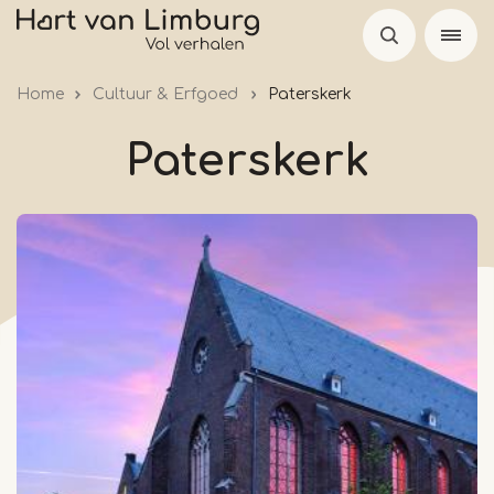
Overslaan
en
naar
Home
Cultuur & Erfgoed
Paterskerk
de
inhoud
Paterskerk
gaan