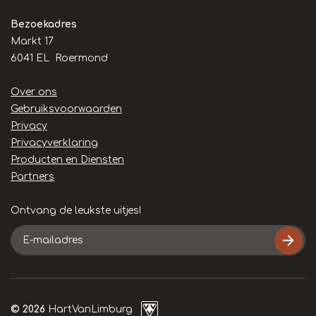
Bezoekadres
Markt 17
6041 EL Roermond
Handige
Over ons
links
Gebruiksvoorwaarden
Privacy
Privacyverklaring
Producten en Diensten
Partners
Ontvang de leukste uitjes!
E-
mailadres
© 2026
HartVanLimburg