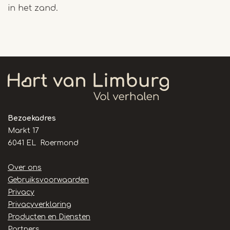
in het zand.
Bezoekadres
Markt 17
6041 EL Roermond
Handige
Over ons
links
Gebruiksvoorwaarden
Privacy
Privacyverklaring
Producten en Diensten
Partners