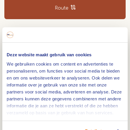
Route
De Noorderplas ligt in het gebied De Weerd bij
Roermond en is een echt waterrecreatiegebied.
Je kan met je boot bij verschillende
Deze website maakt gebruik van cookies
aanlegsteigers, zwemmen, watersporten, genieten
We gebruiken cookies om content en advertenties te
van een hapje en een drankje en nog veel meer.
personaliseren, om functies voor social media te bieden
Een leuk weetje: Op dit terrein vindt elk jaar het
en om ons websiteverkeer te analyseren. Ook delen we
informatie over je gebruik van onze site met onze
Solar festival plaats.
partners voor social media, adverteren en analyse. Deze
Aan de Noorderplas ligt ook
Area X
, dit is een
partners kunnen deze gegevens combineren met andere
waterrecreatiegebied met veel verschillende
informatie die je aan ze hebt verstrekt of die ze hebben
voorzieningen. Zo is er een dagstrand genaamd
verzameld op basis van je gebruik van hun services.
Palm Beach Roermond
(voorheen dagstrand de
Weerd) waar je tegen een kleine vergoeding