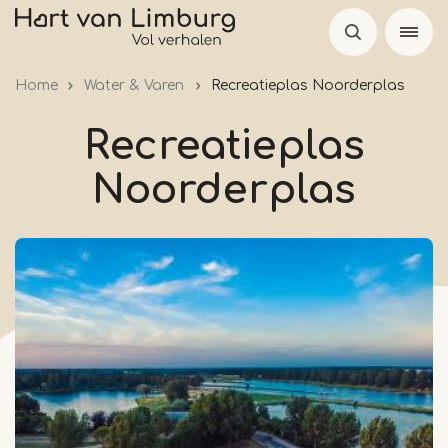
Overslaan
en
naar
Home
Water & Varen
Recreatieplas Noorderplas
de
inhoud
Recreatieplas
gaan
Noorderplas