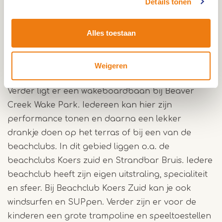
Details tonen
lekker kan vertoeven. Honden zijn op dit strand
niet welkom. Maar daar hebben ze Doggy Beach
Alles toestaan
voor, dit is het eerste hondenstrand van Limburg.
Honden en hun baasjes zijn hier van harte
welkom.
Weigeren
Verder ligt er een wakeboardbaan bij Beaver
Creek Wake Park. Iedereen kan hier zijn
performance tonen en daarna een lekker
drankje doen op het terras of bij een van de
beachclubs. In dit gebied liggen o.a. de
beachclubs Koers zuid en Strandbar Bruis. Iedere
beachclub heeft zijn eigen uitstraling, specialiteit
en sfeer. Bij Beachclub Koers Zuid kan je ook
windsurfen en SUPpen. Verder zijn er voor de
kinderen een grote trampoline en speeltoestellen