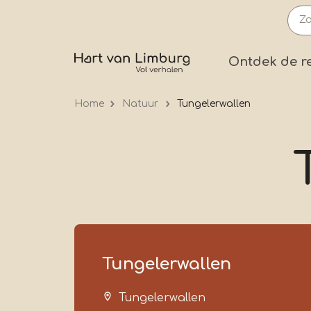
Overslaan
en
naar
Prima
Ontdek de r
de
inhoud
Home
Natuur
Tungelerwallen
gaan
Tungelerwallen
Tungelerwallen