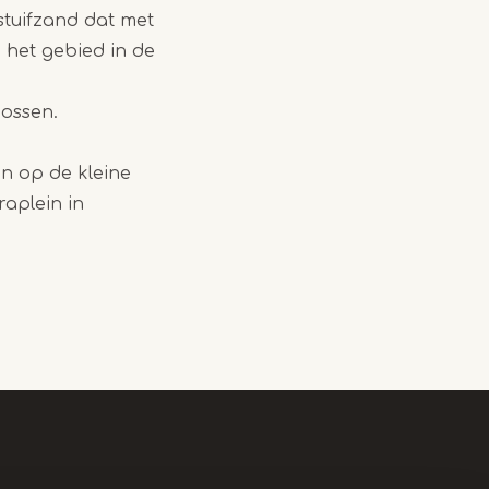
tuifzand dat met
 het gebied in de
mossen.
n op de kleine
raplein in