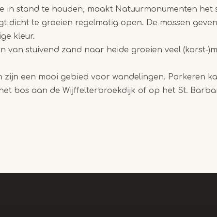
e in stand te houden, maakt Natuurmonumenten het s
1
gt dicht te groeien regelmatig open. De mossen geven
of
ge kleur.
2
 van stuivend zand naar heide groeien veel (korst-)
n zijn een mooi gebied voor wandelingen. Parkeren ka
het bos aan de Wijffelterbroekdijk of op het St. Barba