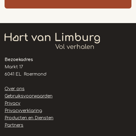
Bezoekadres
Markt 17
6041 EL Roermond
Handige
Over ons
links
Gebruiksvoorwaarden
Privacy
Privacyverklaring
Producten en Diensten
Partners