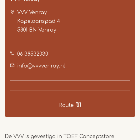
VVV Venray
Kapelaanspad 4
5801 BN
Venray
06 38532030
Item
1
info@vvvvenray.nl
of
3
Route
De VVV is gevestigd in TOEF Conceptstore