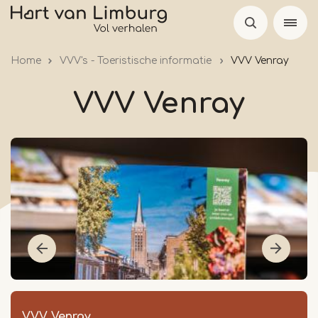
Overslaan
en
naar
Home
VVV's - Toeristische informatie
VVV Venray
de
inhoud
VVV Venray
gaan
VVV Venray