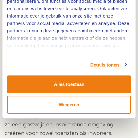
personaliseren, om functies voor social media te bieden
bezienswaardigheden in Venray en de regio. Ook
en om ons websiteverkeer te analyseren. Ook delen we
informatie over je gebruik van onze site met onze
kun je er terecht voor folders, kaarten en
partners voor social media, adverteren en analyse. Deze
streekproducten. Met de Venraybon steun je
partners kunnen deze gegevens combineren met andere
lokale winkels en horeca. Voor wie Venray op een
informatie die je aan ze hebt verstrekt of die ze hebben
speelse manier wil ontdekken, zijn er stadsgames
verzameld op basis van je gebruik van hun services.
die je langs de mooiste plekken van de stad
leiden.
Details tonen
Lokale kennis en gastvrijheid
Alles toestaan
Imke Versteegen is al langere tijd actief in het
toerisme via het Toeristisch-recreatief Platform
Weigeren
Venray. Ze groeide op in Merselo, op de
minicamping van haar ouders. Met deze plek wil
ze een gastvrije en inspirerende omgeving
creëren voor zowel toeristen als inwoners.