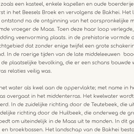
 zoals een kasteel, enkele kapellen en oude boerderije
st in het Beesels Broek en vervolgens de Bakhei. Het
Item
k ontstond na de ontginning van het oorspronkelijke
1
omde vroeger de Maas. Toen deze haar loop verlegde,
of
dding veenvorming plaats. in de prehistorie vormde
3
achtgebied dat zonder enige twijfel een grote schaker
d. In de roerige tijden van de late middeleeuwen b
de plaatselijke bevolking, die er een schans bouwde 
 relaties veilig was.
et water als kwel aan de oppervlakte; met name in het
as overgaat in het middenterras. Het kwelwater wordt
erd. In de zuidelijke richting door de Teutebeek, die u
delijke richting door de Huilbeek, die onderweg de gr
dt om uiteindelijk in de Maas uit te monden. In dit g
 en broekbossen. Het landschap van de Bakhei besta