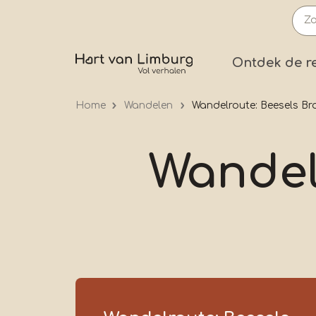
Overslaan
en
naar
Prima
Ontdek de r
de
inhoud
Home
Wandelen
Wandelroute: Beesels Br
gaan
Wandel