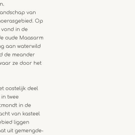
n.
 landschap van
 moerasgebied. Op
 vond in de
 de oude Maasarm
ing aan waterwild
ood de meander
waar ze door het
 oostelijk deel
 in twee
itmondt in de
acht van kasteel
ebied liggen
at uit gemengde-