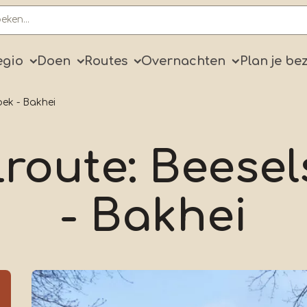
ry
egio
Doen
Routes
Overnachten
Plan je be
oek - Bakhei
route: Beesel
- Bakhei