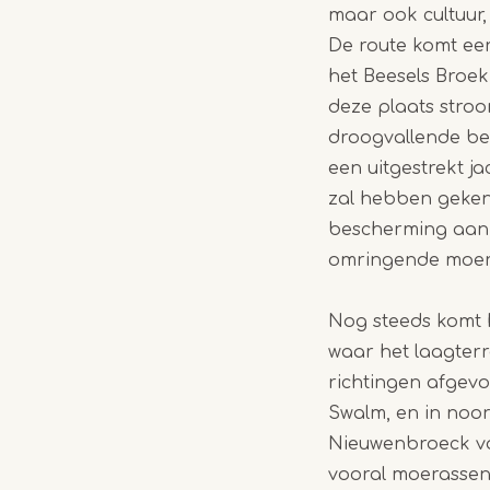
maar ook cultuur,
De route komt eer
het Beesels Broe
deze plaats stro
droogvallende be
een uitgestrekt j
zal hebben geken
bescherming aan 
omringende moeras
Nog steeds komt h
waar het laagterr
richtingen afgevo
Swalm, en in noor
Nieuwenbroeck voe
vooral moerassen