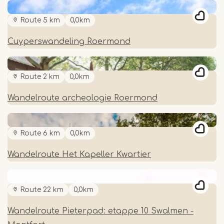
Route 5 km
0,0km
Cuyperswandeling Roermond
Route 2 km
0,0km
Wandelroute archeologie Roermond
Route 6 km
0,0km
Wandelroute Het Kapeller Kwartier
Route 22 km
0,0km
Wandelroute Pieterpad: etappe 10 Swalmen -