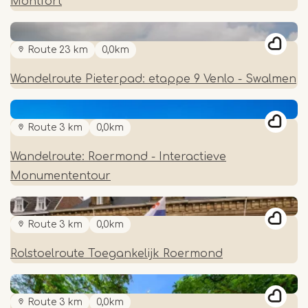
Montfort
Route 23 km
0,0km
Wandelroute Pieterpad: etappe 9 Venlo - Swalmen
Route 3 km
0,0km
Wandelroute: Roermond - Interactieve
Monumententour
Route 3 km
0,0km
Rolstoelroute Toegankelijk Roermond
Route 3 km
0,0km