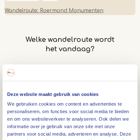
Wandelroute: Roermond Monumenten
Welke wandelroute wordt
het vandaag?
Waarom wandelen in Limburg?
Limburg is een echte wandelprovincie. Met
Deze website maakt gebruik van cookies
Nationale Parken De Meinweg en
De Groote
Peel
, het Leudal, de
Maasplassen
en talloze
We gebruiken cookies om content en advertenties te
personaliseren, om functies voor social media te bieden
kleine natuurgebieden is er altijd iets nieuws te
en om ons websiteverkeer te analyseren. Ook delen we
ontdekken. Dankzij het knooppuntensysteem
informatie over je gebruik van onze site met onze
kun je zelf routes samenstellen, maar ook
partners voor social media, adverteren en analyse. Deze
kiezen voor één van de vele themaroutes.