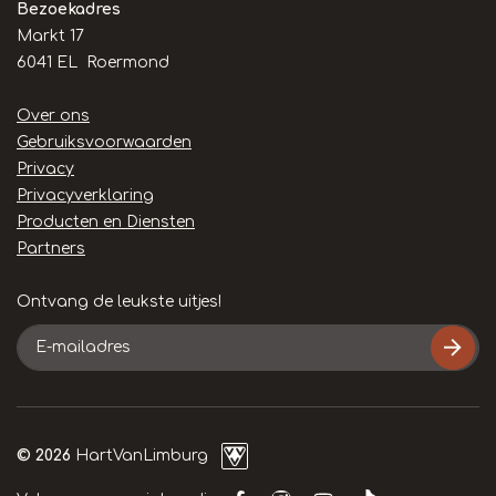
Bezoekadres
Markt 17
6041 EL Roermond
Handige
Over ons
links
Gebruiksvoorwaarden
Privacy
Privacyverklaring
Producten en Diensten
Partners
Ontvang de leukste uitjes!
E-
mailadres
© 2026
HartVanLimburg