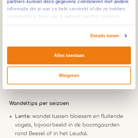
partners kunnen deze gegevens combineren met andere
Denk aan wandelingen langs kastelen, kerken,
informatie die je aan ze hebt verstrekt of die ze hebben
kapelletjes of wijngaarden.
verzameld op basis van je gebruik van hun services.
Wil je liever een stadswandeling maken?
Details tonen
Bezoek dan karakteristieke plaatsen als
Weert
,
Roermond
, Thorn of
Stevensweert
. Elk
Alles toestaan
dorp en elke stad heeft een uniek verhaal,
zichtbaar in architectuur, kunst en traditie. Zo
Weigeren
zijn de wandelingen niet alleen leuk, maar ook
nog eens leerzaam.
Wandeltips per seizoen
Lente:
wandel tussen bloesem en fluitende
vogels, bijvoorbeeld in de boomgaarden
rond Beesel of in het Leudal.